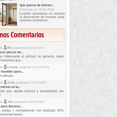
Que puerta de interior...
Publicado el 18.05.2026
Cuando pensamos en renovar
la decoración de nuestra casa,
solemos centrarnos...
imos Comentarios
por
fito
,
publicado el 23.03.2022
er placas de...
y interesante el artículo en general, salvo
rvaciones que...
por
Lorena
,
publicado el 17.03.2022
 muebles para...
 artículo
.
por
Sony
,
publicado el 12.03.2022
celeste en la...
lor que aporta dulzura y tranquilidad, me
!
por
Vivi
,
publicado el 22.02.2022
 para decorar...
s cactus ( normalmente con pinchas) 50%
universal bueno...