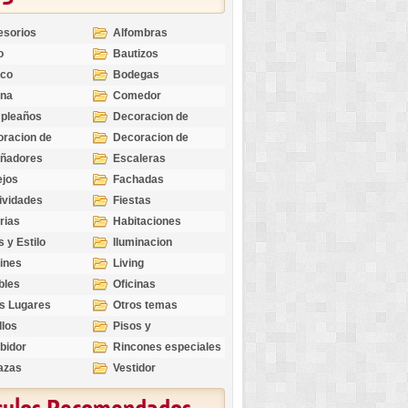
esorios
Alfombras
o
Bautizos
nco
Bodegas
ina
Comedor
pleaños
Decoracion de
Exteriores
racion de
Decoracion de
riores
Ocasiones
eñadores
Escaleras
Especiales
ejos
Fachadas
ividades
Fiestas
rias
Habitaciones
s y Estilo
Iluminacion
ines
Living
bles
Oficinas
s Lugares
Otros temas
llos
Pisos y
revestimientos
bidor
Rincones especiales
azas
Vestidor