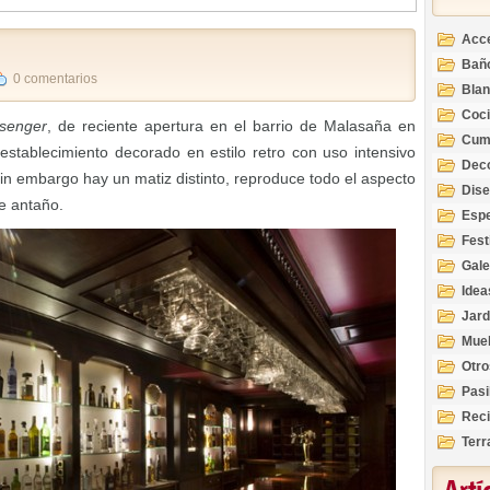
Acc
Bañ
0 comentarios
Bla
Coc
senger
, de reciente apertura en el barrio de Malasaña en
Cum
stablecimiento decorado en estilo retro con uso intensivo
Deco
Sin embargo hay un matiz distinto, reproduce todo el aspecto
Inte
Dis
e antaño.
Esp
Fest
Gale
Idea
Jard
Mue
Otro
Pasi
Reci
Terr