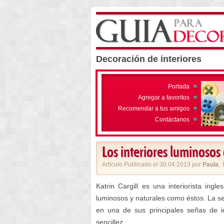
Decoración de interiores
Portada
Agregar a favoritos
Recomendar a tus amigos
Contáctanos
Los interiores luminosos 
Artículo Publicado el 30.04.2013 por
Paula
,
Katrin Cargill es una interiorista in
luminosos y naturales como éstos. La se
en una de sus principales señas de id
sencillez.