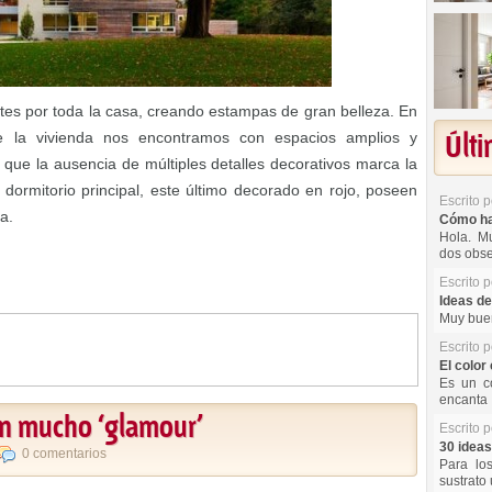
tes por toda la casa, creando estampas de gran belleza. En
 de la vivienda nos encontramos con espacios amplios y
Últ
que la ausencia de múltiples detalles decorativos marca la
dormitorio principal, este último decorado en rojo, poseen
Escrito 
a.
Cómo hac
Hola. Mu
dos obse
Escrito 
Ideas de
Muy buen
Escrito 
El color 
Es un co
encanta 
con mucho ‘glamour’
Escrito 
30 ideas
0 comentarios
Para lo
sustrato 