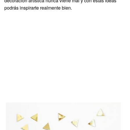
decoración artística nunca viene mal y con estas ideas
podrás inspirarte realmente bien.