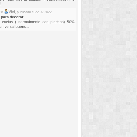
!
por
Vivi
,
publicado el 22.02.2022
 para decorar...
s cactus ( normalmente con pinchas) 50%
universal bueno...