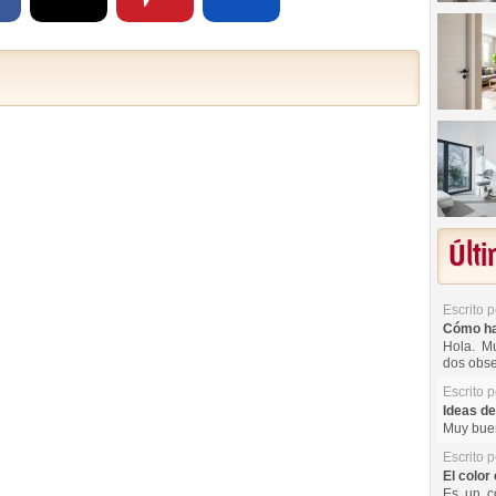
Últ
Escrito 
Cómo hac
Hola. Mu
dos obse
Escrito 
Ideas de
Muy buen
Escrito 
El color 
Es un co