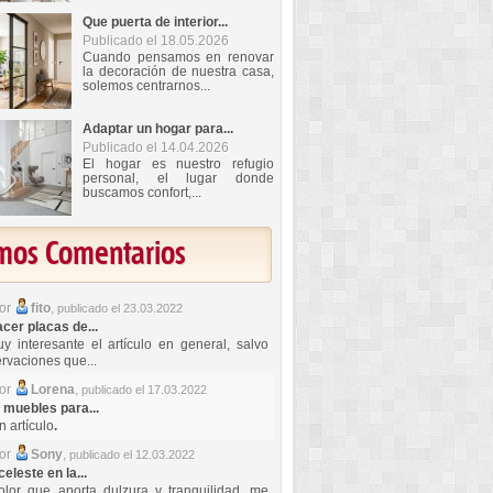
Que puerta de interior...
Publicado el 18.05.2026
Cuando pensamos en renovar
la decoración de nuestra casa,
solemos centrarnos...
Adaptar un hogar para...
Publicado el 14.04.2026
El hogar es nuestro refugio
personal, el lugar donde
buscamos confort,...
imos Comentarios
por
fito
,
publicado el 23.03.2022
er placas de...
y interesante el artículo en general, salvo
rvaciones que...
por
Lorena
,
publicado el 17.03.2022
 muebles para...
 artículo
.
por
Sony
,
publicado el 12.03.2022
celeste en la...
lor que aporta dulzura y tranquilidad, me