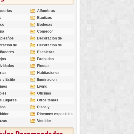
esorios
Alfombras
o
Bautizos
nco
Bodegas
ina
Comedor
pleaños
Decoracion de
Exteriores
racion de
Decoracion de
riores
Ocasiones
eñadores
Escaleras
Especiales
ejos
Fachadas
ividades
Fiestas
rias
Habitaciones
s y Estilo
Iluminacion
ines
Living
bles
Oficinas
s Lugares
Otros temas
llos
Pisos y
revestimientos
bidor
Rincones especiales
azas
Vestidor