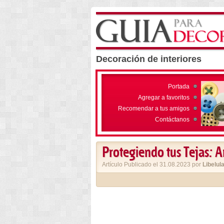
Decoración de interiores
Portada
Agregar a favoritos
Recomendar a tus amigos
Contáctanos
Protegiendo tus Tejas: A
Artículo Publicado el 31.08.2023 por
Libelul