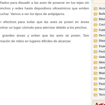
ñados para disuadir a las aves de posarse en tus tejas sin
inchos y redes hasta dispositivos ultrasónicos que emiten
Acc
uchar. Vamos a ver los tipos de antipájaros.
Bañ
Bla
on efectivos para evitar que las aves se posen en áreas
Coc
ntrar un lugar cómodo para aterrizar debido a los pinchos.
Cum
n grandes áreas y evitan que las aves se posen. Son
Deco
Inte
mación de nidos en lugares difíciles de alcanzar.
Dis
Esp
Fest
Gale
Idea
Jard
Mue
Otro
Pasi
Reci
Terr