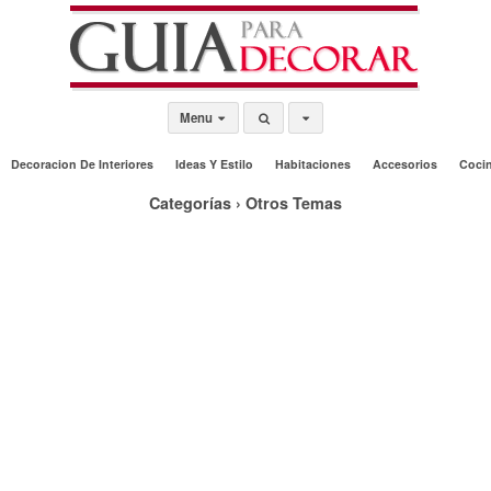
Menu
Decoracion De Interiores
Ideas Y Estilo
Habitaciones
Accesorios
Coci
Categorías ›
Otros Temas