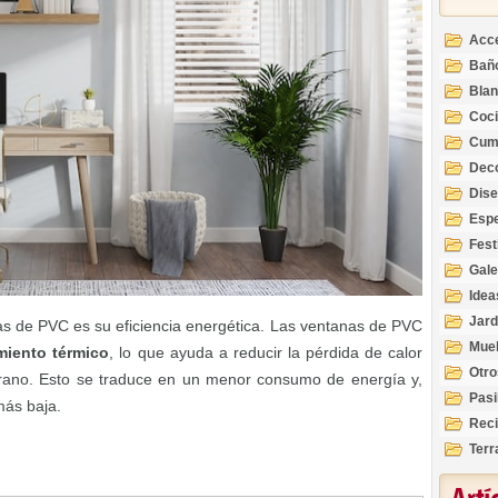
Acc
Bañ
Bla
Coc
Cum
Deco
Inte
Dis
Esp
Fest
Gale
Idea
Jard
as de PVC es su eficiencia energética. Las ventanas de PVC
Mue
miento térmico
, lo que ayuda a reducir la pérdida de calor
Otro
verano. Esto se traduce en un menor consumo de energía y,
Pasi
más baja.
Reci
Terr