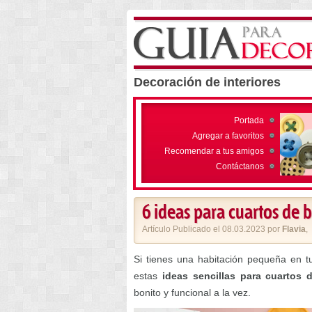
Decoración de interiores
Portada
Agregar a favoritos
Recomendar a tus amigos
Contáctanos
6 ideas para cuartos de
Artículo Publicado el 08.03.2023 por
Flavia
,
Si tienes una habitación pequeña en t
estas
ideas sencillas para cuartos
bonito y funcional a la vez.