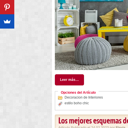
Leer más…
Opciones del Artículo
Decoracion de Interiores
estilo boho chic
Los mejores esquemas d
Artículo Publicado el 24.02.2023 por
Flavia
,