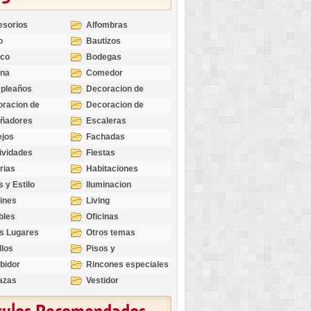
esorios
Alfombras
o
Bautizos
nco
Bodegas
ina
Comedor
pleaños
Decoracion de
Exteriores
racion de
Decoracion de
riores
Ocasiones
eñadores
Escaleras
Especiales
ejos
Fachadas
ividades
Fiestas
rias
Habitaciones
s y Estilo
Iluminacion
ines
Living
bles
Oficinas
s Lugares
Otros temas
llos
Pisos y
revestimientos
bidor
Rincones especiales
azas
Vestidor