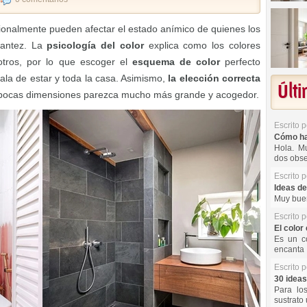
ionalmente pueden afectar el estado anímico de quienes los
lantez. La
psicología del color
explica como los colores
otros, por lo que escoger el
esquema de color
perfecto
sala de estar y toda la casa. Asimismo,
la elección correcta
Últ
pocas dimensiones parezca mucho más grande y acogedor.
Escrito 
Cómo hac
Hola. Mu
dos obse
Escrito 
Ideas de
Muy buen
Escrito 
El color 
Es un co
encanta 
Escrito 
30 ideas
Para lo
sustrato 