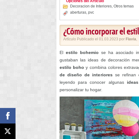
Opciones del Artículo
Decoracion de Interiores
,
Otros temas
aberturas
,
pvc
¿Cómo incorporar el est
Artículo Publicado el 01.03.2023 por
Flavia
,
El
estilo bohemio
se ha asociado ini
gustaban las ideas de decoración me
estilo boho
y combina colores extrava
de diseño de interiores
se refinan c
leyendo para conocer algunas
idea
personalizar tu hogar.