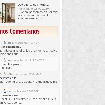
Que puerta de interior...
Publicado el 18.05.2026
Cuando pensamos en renovar
la decoración de nuestra casa,
solemos centrarnos...
imos Comentarios
por
fito
,
publicado el 23.03.2022
er placas de...
y interesante el artículo en general, salvo
rvaciones que...
por
Lorena
,
publicado el 17.03.2022
 muebles para...
 artículo
.
por
Sony
,
publicado el 12.03.2022
celeste en la...
lor que aporta dulzura y tranquilidad, me
!
por
Vivi
,
publicado el 22.02.2022
 para decorar...
s cactus ( normalmente con pinchas) 50%
universal bueno...