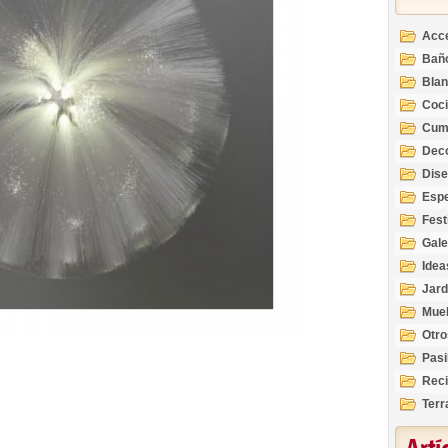
Acc
Bañ
Bla
Coc
Cum
Deco
Inte
Dis
Esp
Fest
Gale
Idea
Jard
Mue
Otro
Pasi
Reci
Terr