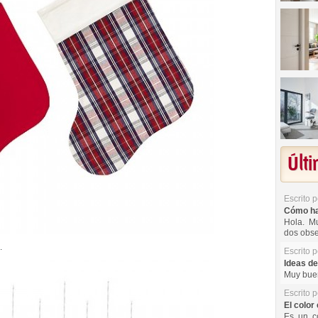
Últ
Escrito 
Cómo hac
Hola. Mu
dos obse
.
Escrito 
Ideas de
Muy buen
Escrito 
El color 
Es un co