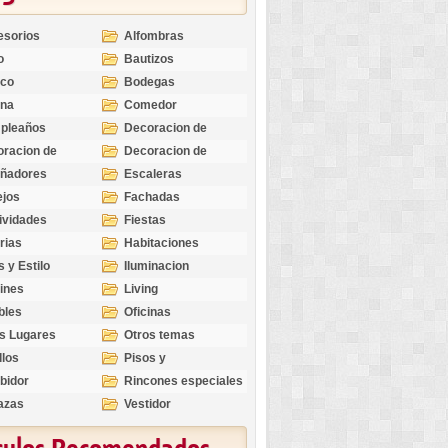
esorios
Alfombras
o
Bautizos
nco
Bodegas
ina
Comedor
pleaños
Decoracion de
Exteriores
racion de
Decoracion de
riores
Ocasiones
eñadores
Escaleras
Especiales
ejos
Fachadas
ividades
Fiestas
rias
Habitaciones
s y Estilo
Iluminacion
ines
Living
bles
Oficinas
s Lugares
Otros temas
llos
Pisos y
revestimientos
bidor
Rincones especiales
azas
Vestidor