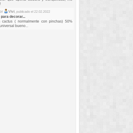
!
por
Vivi
,
publicado el 22.02.2022
 para decorar...
s cactus ( normalmente con pinchas) 50%
universal bueno...