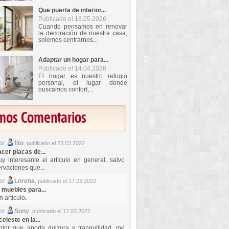
Que puerta de interior...
Publicado el 18.05.2026
Cuando pensamos en renovar
la decoración de nuestra casa,
solemos centrarnos...
Adaptar un hogar para...
Publicado el 14.04.2026
El hogar es nuestro refugio
personal, el lugar donde
buscamos confort,...
imos Comentarios
por
fito
,
publicado el 23.03.2022
er placas de...
y interesante el artículo en general, salvo
rvaciones que...
por
Lorena
,
publicado el 17.03.2022
 muebles para...
 artículo
.
por
Sony
,
publicado el 12.03.2022
celeste en la...
lor que aporta dulzura y tranquilidad, me