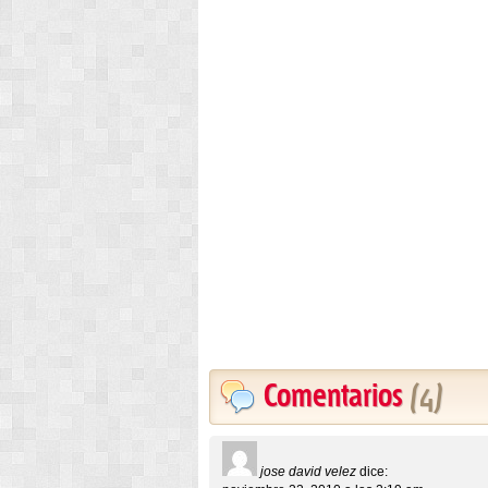
Comentarios
(4)
jose david velez
dice: