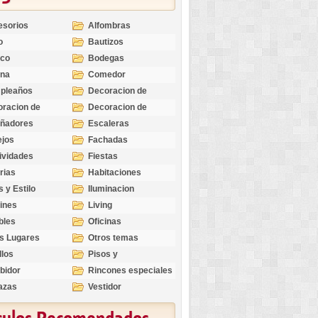
esorios
Alfombras
o
Bautizos
nco
Bodegas
ina
Comedor
pleaños
Decoracion de
Exteriores
racion de
Decoracion de
riores
Ocasiones
eñadores
Escaleras
Especiales
ejos
Fachadas
ividades
Fiestas
rias
Habitaciones
s y Estilo
Iluminacion
ines
Living
bles
Oficinas
s Lugares
Otros temas
llos
Pisos y
revestimientos
bidor
Rincones especiales
azas
Vestidor