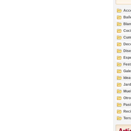
Acc
Bañ
Bla
Coc
Cum
Deco
Inte
Dis
Esp
Fest
Gale
Idea
Jard
Mue
Otro
Pasi
Reci
Terr