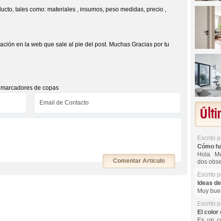
ducto, tales como: materiales , insumos, peso medidas, precio ,
ción en la web que sale al pie del post. Muchas Gracias por tu
s marcadores de copas
Últ
Escrito 
Cómo hac
Hola. Mu
Comentar Articulo
dos obse
Escrito 
Ideas de
Muy buen
Escrito 
El color 
Es un co