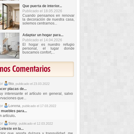
Que puerta de interior...
Publicado el 18.05.2026
Cuando pensamos en renovar
la decoración de nuestra casa,
solemos centrarnos...
Adaptar un hogar para...
Publicado el 14.04.2026
El hogar es nuestro refugio
personal, el lugar donde
buscamos confort,...
imos Comentarios
por
fito
,
publicado el 23.03.2022
er placas de...
y interesante el artículo en general, salvo
rvaciones que...
por
Lorena
,
publicado el 17.03.2022
 muebles para...
 artículo
.
por
Sony
,
publicado el 12.03.2022
celeste en la...
lor que aporta dulzura y tranquilidad, me