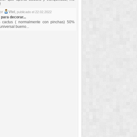
!
por
Vivi
,
publicado el 22.02.2022
 para decorar...
s cactus ( normalmente con pinchas) 50%
universal bueno...