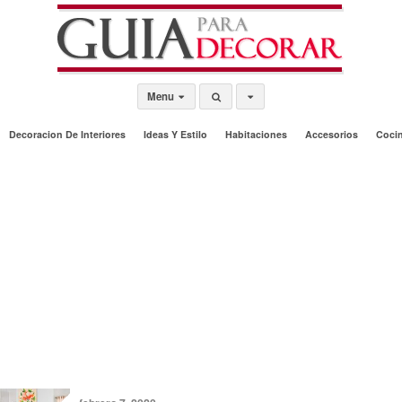
Menu
Decoracion De Interiores
Ideas Y Estilo
Habitaciones
Accesorios
Coci