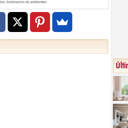
ion
,
iluminacion de ambientes
Últi