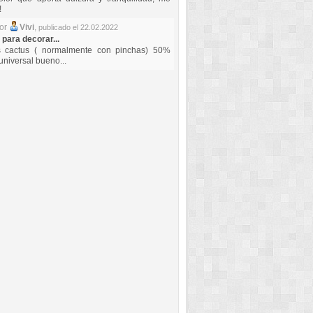
!
por
Vivi
,
publicado el 22.02.2022
 para decorar...
s cactus ( normalmente con pinchas) 50%
universal bueno...