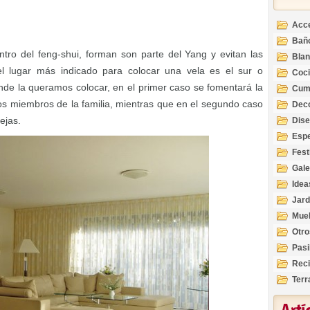
Acc
Bañ
ro del feng-shui, forman son parte del Yang y evitan las
Bla
el lugar más indicado para colocar una vela es el sur o
Coc
nde la queramos colocar, en el primer caso se fomentará la
Cum
 los miembros de la familia, mientras que en el segundo caso
Deco
Inte
ejas.
Dis
Esp
Fest
Gale
Idea
Jard
Mue
Otro
Pasi
Reci
Terr