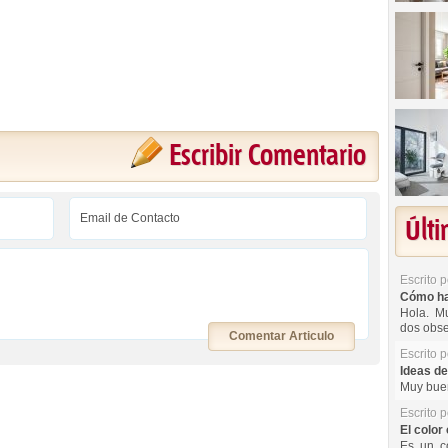
Escribir Comentario
Últ
Escrito 
Cómo hac
Hola. Mu
dos obse
Comentar Articulo
Escrito 
Ideas de
Muy buen
Escrito 
El color 
Es un co