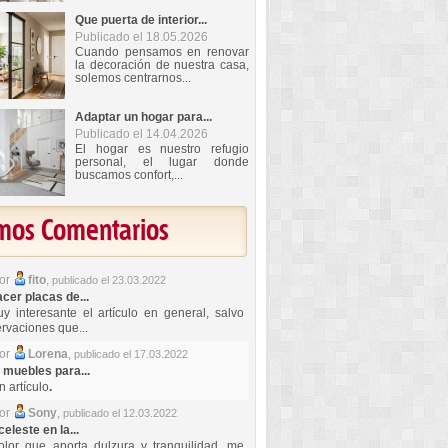
Que puerta de interior...
Publicado el 18.05.2026
Cuando pensamos en renovar
la decoración de nuestra casa,
solemos centrarnos...
Adaptar un hogar para...
Publicado el 14.04.2026
El hogar es nuestro refugio
personal, el lugar donde
buscamos confort,...
imos Comentarios
por
fito
,
publicado el 23.03.2022
er placas de...
y interesante el artículo en general, salvo
rvaciones que...
por
Lorena
,
publicado el 17.03.2022
 muebles para...
 artículo
.
por
Sony
,
publicado el 12.03.2022
celeste en la...
lor que aporta dulzura y tranquilidad, me