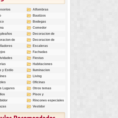
esorios
Alfombras
o
Bautizos
nco
Bodegas
ina
Comedor
pleaños
Decoracion de
Exteriores
racion de
Decoracion de
riores
Ocasiones
eñadores
Escaleras
Especiales
ejos
Fachadas
ividades
Fiestas
rias
Habitaciones
s y Estilo
Iluminacion
ines
Living
bles
Oficinas
s Lugares
Otros temas
llos
Pisos y
revestimientos
bidor
Rincones especiales
azas
Vestidor