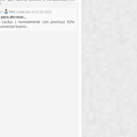
!
por
Vivi
,
publicado el 22.02.2022
 para decorar...
s cactus ( normalmente con pinchas) 50%
universal bueno...