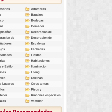
esorios
Alfombras
o
Bautizos
nco
Bodegas
ina
Comedor
pleaños
Decoracion de
Exteriores
racion de
Decoracion de
riores
Ocasiones
eñadores
Escaleras
Especiales
ejos
Fachadas
ividades
Fiestas
rias
Habitaciones
s y Estilo
Iluminacion
ines
Living
bles
Oficinas
s Lugares
Otros temas
llos
Pisos y
revestimientos
bidor
Rincones especiales
azas
Vestidor