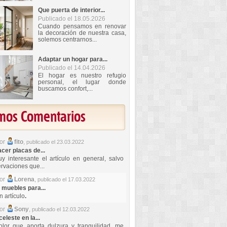
Que puerta de interior...
Publicado el 18.05.2026
Cuando pensamos en renovar
la decoración de nuestra casa,
solemos centrarnos...
Adaptar un hogar para...
Publicado el 14.04.2026
El hogar es nuestro refugio
personal, el lugar donde
buscamos confort,...
imos Comentarios
por
fito
,
publicado el 23.03.2022
er placas de...
y interesante el artículo en general, salvo
rvaciones que...
por
Lorena
,
publicado el 17.03.2022
 muebles para...
 artículo
.
por
Sony
,
publicado el 12.03.2022
celeste en la...
lor que aporta dulzura y tranquilidad, me