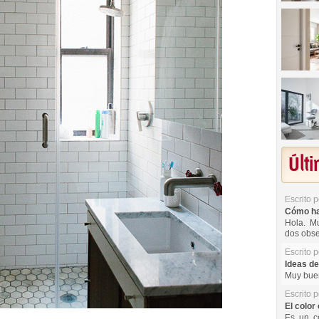
Últ
Escrito 
Cómo hac
Hola. Mu
dos obse
Escrito 
Ideas de
Muy buen
Escrito 
El color 
Es un co