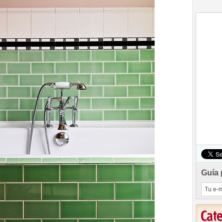
Guía 
Cat