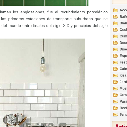
Acc
 llaman los anglosajones, fue el recubrimiento porcelánico
Bañ
 las primeras estaciones de transporte suburbano que se
Bla
del mundo entre finales del siglo XIX y principios del siglo
Coc
Cum
Deco
Inte
Dis
Esp
Fest
Gale
Idea
Jard
Mue
Otro
Pasi
Reci
Terr