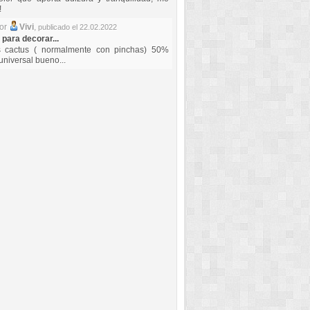
!
por
Vivi
,
publicado el 22.02.2022
 para decorar...
s cactus ( normalmente con pinchas) 50%
universal bueno...