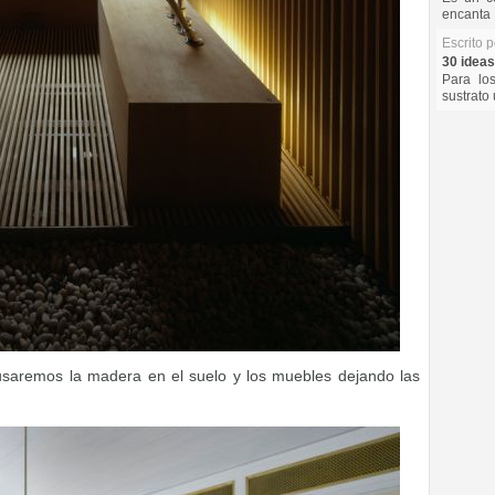
encanta 
Escrito 
30 ideas
Para lo
sustrato 
usaremos la madera en el suelo y los muebles dejando las