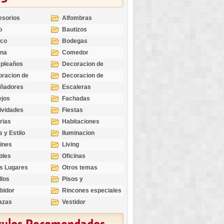
esorios
Alfombras
o
Bautizos
nco
Bodegas
ina
Comedor
pleaños
Decoracion de
Exteriores
racion de
Decoracion de
riores
Ocasiones
eñadores
Escaleras
Especiales
ejos
Fachadas
ividades
Fiestas
rias
Habitaciones
s y Estilo
Iluminacion
ines
Living
bles
Oficinas
s Lugares
Otros temas
llos
Pisos y
revestimientos
bidor
Rincones especiales
azas
Vestidor