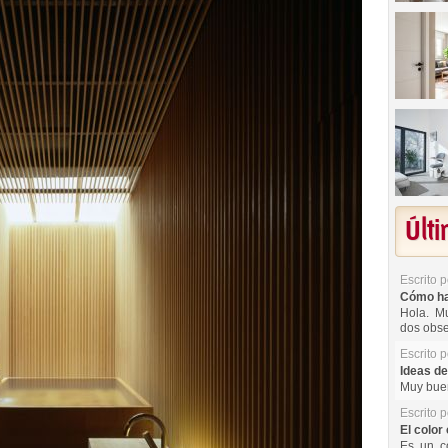
Últ
Escrito 
Cómo hac
Hola. Mu
dos obse
Escrito 
Ideas de
Muy buen
Escrito 
El color 
Es un co