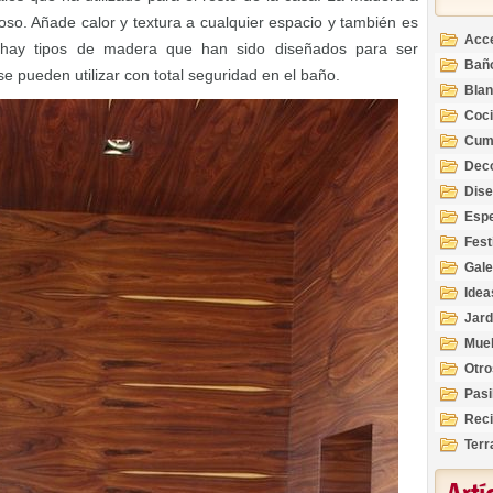
so. Añade calor y textura a cualquier espacio y también es
Acc
 hay tipos de madera que han sido diseñados para ser
Bañ
e pueden utilizar con total seguridad en el baño.
Bla
Coc
Cum
Deco
Inte
Dis
Esp
Fest
Gale
Idea
Jard
Mue
Otro
Pasi
Reci
Terr