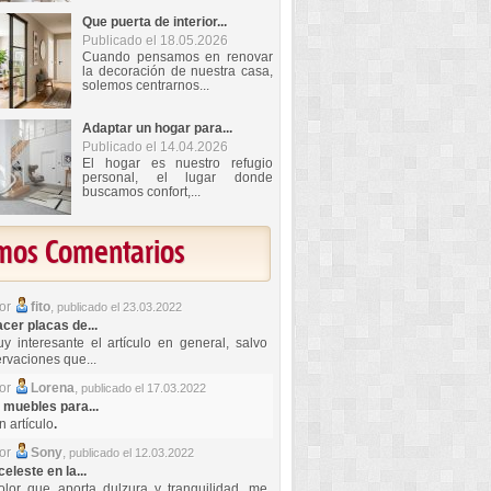
Que puerta de interior...
Publicado el 18.05.2026
Cuando pensamos en renovar
la decoración de nuestra casa,
solemos centrarnos...
Adaptar un hogar para...
Publicado el 14.04.2026
El hogar es nuestro refugio
personal, el lugar donde
buscamos confort,...
imos Comentarios
por
fito
,
publicado el 23.03.2022
er placas de...
y interesante el artículo en general, salvo
rvaciones que...
por
Lorena
,
publicado el 17.03.2022
 muebles para...
 artículo
.
por
Sony
,
publicado el 12.03.2022
celeste en la...
lor que aporta dulzura y tranquilidad, me