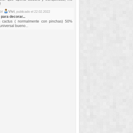
!
por
Vivi
,
publicado el 22.02.2022
 para decorar...
s cactus ( normalmente con pinchas) 50%
universal bueno...