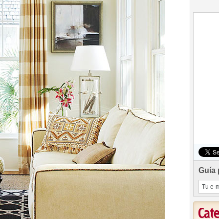
Guía 
Cat