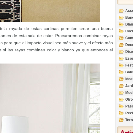
Acc
Bañ
Bla
a tela rayada de estas cortinas permiten crear una buena
Coc
nantes de esta sala de estar. Procuraremos combinar rayas
Cum
os para que el impacto visual sea más suave y el efecto más
Deco
si las rayas combinan color y blanco ya que entonces el
Inte
Dis
Esp
Fest
Gale
Idea
Jard
Mue
Otro
Pasi
Reci
Terr