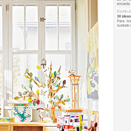
encanta 
Escrito 
30 ideas
Para lo
sustrato 