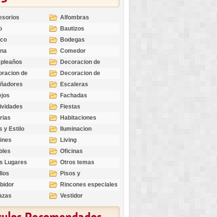
esorios
Alfombras
o
Bautizos
nco
Bodegas
ina
Comedor
pleaños
Decoracion de
Exteriores
racion de
Decoracion de
riores
Ocasiones
eñadores
Escaleras
Especiales
ejos
Fachadas
ividades
Fiestas
rias
Habitaciones
s y Estilo
Iluminacion
ines
Living
bles
Oficinas
s Lugares
Otros temas
llos
Pisos y
revestimientos
bidor
Rincones especiales
azas
Vestidor