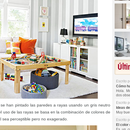
Últ
Escrito 
Cómo hac
Hola. Mu
dos obse
Escrito 
 se han pintado las paredes a rayas usando un gris neutro
Ideas de
el uso de las rayas se basa en la combinación de colores de
Muy buen
al sea perceptible pero no exagerado.
Escrito 
El color 
Es un co