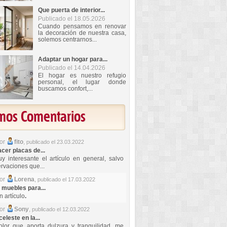
Que puerta de interior...
Publicado el 18.05.2026
Cuando pensamos en renovar
la decoración de nuestra casa,
solemos centrarnos...
Adaptar un hogar para...
Publicado el 14.04.2026
El hogar es nuestro refugio
personal, el lugar donde
buscamos confort,...
imos Comentarios
por
fito
,
publicado el 23.03.2022
er placas de...
y interesante el artículo en general, salvo
rvaciones que...
por
Lorena
,
publicado el 17.03.2022
 muebles para...
 artículo
.
por
Sony
,
publicado el 12.03.2022
celeste en la...
lor que aporta dulzura y tranquilidad, me