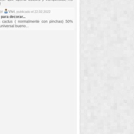
!
por
Vivi
,
publicado el 22.02.2022
 para decorar...
s cactus ( normalmente con pinchas) 50%
universal bueno...