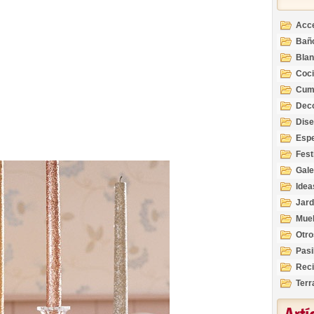
Acc
Bañ
Bla
Coc
Cum
Deco
Inte
Dis
Esp
Fest
Gale
Idea
Jard
Mue
Otro
Pasi
Reci
Terr