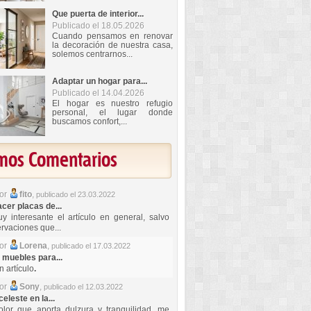
Que puerta de interior...
Publicado el 18.05.2026
Cuando pensamos en renovar
la decoración de nuestra casa,
solemos centrarnos...
Adaptar un hogar para...
Publicado el 14.04.2026
El hogar es nuestro refugio
personal, el lugar donde
buscamos confort,...
imos Comentarios
por
fito
,
publicado el 23.03.2022
er placas de...
y interesante el artículo en general, salvo
rvaciones que...
por
Lorena
,
publicado el 17.03.2022
 muebles para...
 artículo
.
por
Sony
,
publicado el 12.03.2022
celeste en la...
lor que aporta dulzura y tranquilidad, me