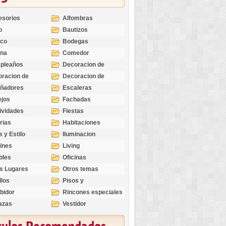
esorios
Alfombras
o
Bautizos
nco
Bodegas
ina
Comedor
pleaños
Decoracion de
Exteriores
racion de
Decoracion de
riores
Ocasiones
eñadores
Escaleras
Especiales
ejos
Fachadas
ividades
Fiestas
rias
Habitaciones
s y Estilo
Iluminacion
ines
Living
bles
Oficinas
s Lugares
Otros temas
llos
Pisos y
revestimientos
bidor
Rincones especiales
azas
Vestidor