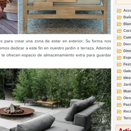
Acc
Bañ
Bla
Coc
Cum
es para crear una zona de estar en exterior. Su forma nos
Deco
emos dedicar a este fin en nuestro jardín o terraza. Además
Inte
Dis
te ofrecen espacio de almacenamiento extra para guardar
Esp
Fest
Gale
Idea
Jard
Mue
Otro
Pasi
Reci
Terr