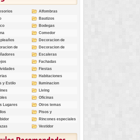
esorios
Alfombras
o
Bautizos
nco
Bodegas
ina
Comedor
pleaños
Decoracion de
Exteriores
racion de
Decoracion de
riores
Ocasiones
eñadores
Escaleras
Especiales
ejos
Fachadas
ividades
Fiestas
rias
Habitaciones
s y Estilo
Iluminacion
ines
Living
bles
Oficinas
s Lugares
Otros temas
llos
Pisos y
revestimientos
bidor
Rincones especiales
azas
Vestidor