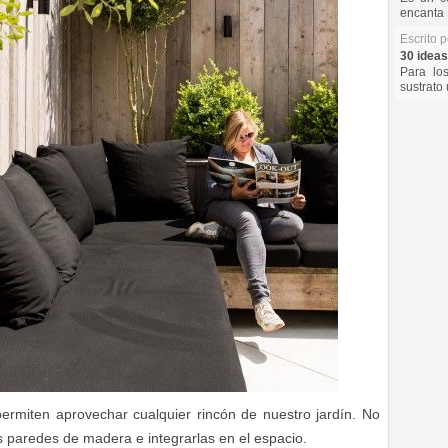
encanta 
Escrito 
30 ideas
Para lo
sustrato 
ermiten aprovechar cualquier rincón de nuestro jardín. No
 paredes de madera e integrarlas en el espacio.