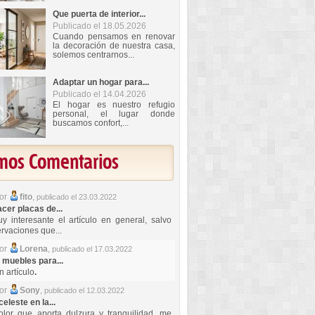
Que puerta de interior...
Publicado el 18.05.2026
Cuando pensamos en renovar
la decoración de nuestra casa,
solemos centrarnos...
Adaptar un hogar para...
Publicado el 14.04.2026
El hogar es nuestro refugio
personal, el lugar donde
buscamos confort,...
imos Comentarios
por
fito
,
publicado el 23.03.2022
er placas de...
y interesante el artículo en general, salvo
rvaciones que...
por
Lorena
,
publicado el 17.03.2022
 muebles para...
 artículo
.
por
Sony
,
publicado el 12.03.2022
celeste en la...
lor que aporta dulzura y tranquilidad, me