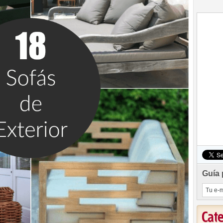
Guía 
Cat