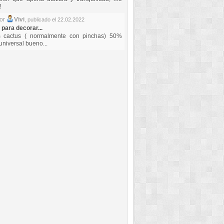
!
por
Vivi
,
publicado el 22.02.2022
 para decorar...
s cactus ( normalmente con pinchas) 50%
universal bueno...