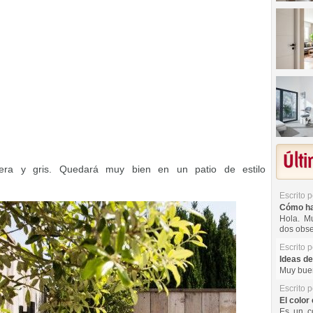
Últ
era y gris. Quedará muy bien en un patio de estilo
Escrito 
Cómo hac
Hola. Mu
dos obse
Escrito 
Ideas de
Muy buen
Escrito 
El color 
Es un co