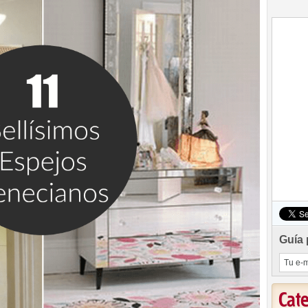
Guía 
Cat