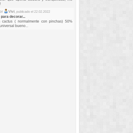
!
por
Vivi
,
publicado el 22.02.2022
 para decorar...
s cactus ( normalmente con pinchas) 50%
universal bueno...