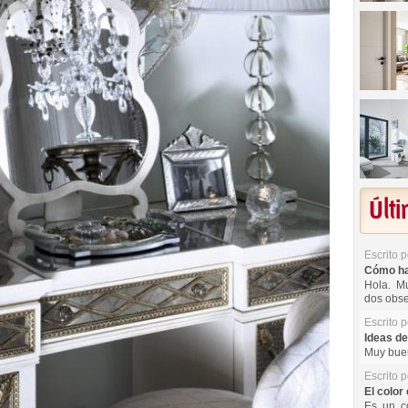
Últ
Escrito 
Cómo hac
Hola. Mu
dos obse
Escrito 
Ideas de
Muy buen
Escrito 
El color 
Es un co