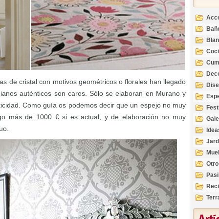
Acc
Bañ
Bla
Coc
Cum
Deco
as de cristal con motivos geométricos o florales han llegado
Inte
Dis
cianos auténticos son caros. Sólo se elaboran en Murano y
Esp
nticidad. Como guía os podemos decir que un espejo no muy
Fest
go más de 1000 € si es actual, y de elaboración no muy
Gale
uo.
Idea
Jard
Mue
Otro
Pasi
Reci
Terr