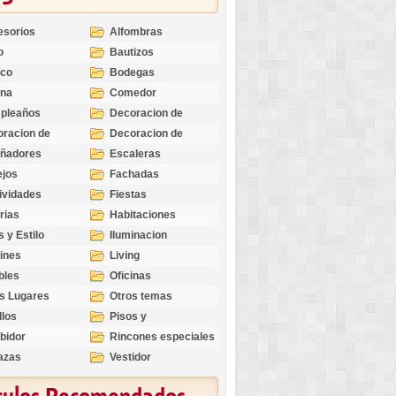
esorios
Alfombras
o
Bautizos
nco
Bodegas
ina
Comedor
pleaños
Decoracion de
Exteriores
racion de
Decoracion de
riores
Ocasiones
eñadores
Escaleras
Especiales
ejos
Fachadas
ividades
Fiestas
rias
Habitaciones
s y Estilo
Iluminacion
ines
Living
bles
Oficinas
s Lugares
Otros temas
llos
Pisos y
revestimientos
bidor
Rincones especiales
azas
Vestidor