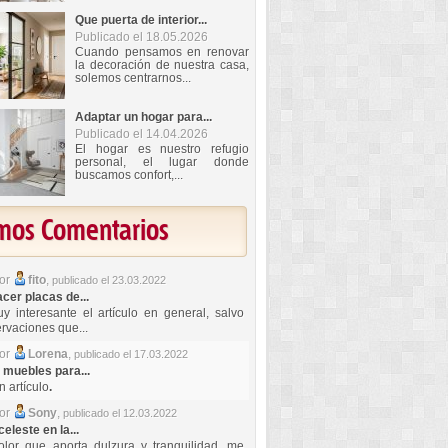
Que puerta de interior...
Publicado el 18.05.2026
Cuando pensamos en renovar
la decoración de nuestra casa,
solemos centrarnos...
Adaptar un hogar para...
Publicado el 14.04.2026
El hogar es nuestro refugio
personal, el lugar donde
buscamos confort,...
imos Comentarios
por
fito
,
publicado el 23.03.2022
er placas de...
y interesante el artículo en general, salvo
rvaciones que...
por
Lorena
,
publicado el 17.03.2022
 muebles para...
 artículo
.
por
Sony
,
publicado el 12.03.2022
celeste en la...
lor que aporta dulzura y tranquilidad, me