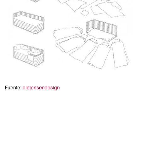
Fuente:
olejensendesign