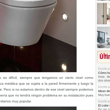
Últ
Escrito 
Cómo hac
Hola. Mu
no es difícil, siempre que tengamos un cierto nivel como
dos obse
ca metálica que se sujeta a la pared firmemente y luego la
Escrito 
rte. Pero si no estamos dentro de ese nivel siempre podemos
Ideas de
anería que no tendrá ningún problema en su instalación pues
Muy buen
nitarios muy popular.
Escrito 
El color 
Es un co