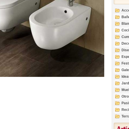
Acc
Bañ
Bla
Coc
Cum
Deco
Inte
Dis
Esp
Fest
Gale
Idea
Jard
Mue
Otro
Pasi
Reci
Terr