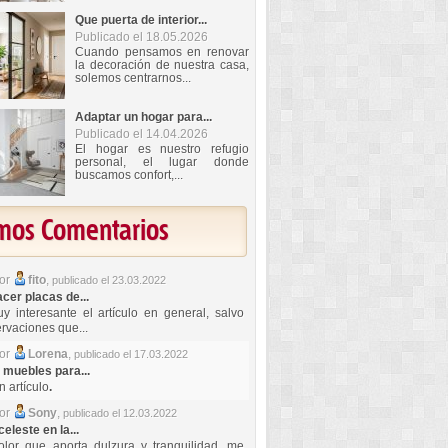
Que puerta de interior...
Publicado el 18.05.2026
Cuando pensamos en renovar
la decoración de nuestra casa,
solemos centrarnos...
Adaptar un hogar para...
Publicado el 14.04.2026
El hogar es nuestro refugio
personal, el lugar donde
buscamos confort,...
imos Comentarios
por
fito
,
publicado el 23.03.2022
er placas de...
y interesante el artículo en general, salvo
rvaciones que...
por
Lorena
,
publicado el 17.03.2022
 muebles para...
 artículo
.
por
Sony
,
publicado el 12.03.2022
celeste en la...
lor que aporta dulzura y tranquilidad, me