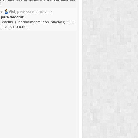
!
por
Vivi
,
publicado el 22.02.2022
 para decorar...
s cactus ( normalmente con pinchas) 50%
universal bueno...