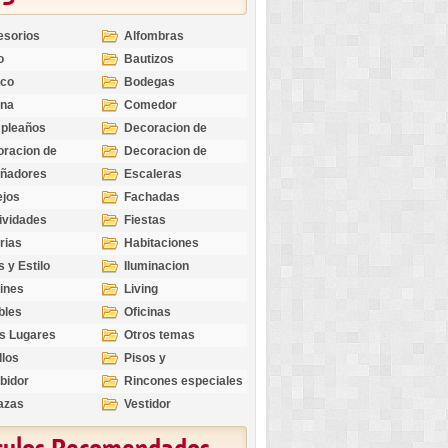
esorios
Alfombras
o
Bautizos
nco
Bodegas
ina
Comedor
pleaños
Decoracion de
Exteriores
racion de
Decoracion de
riores
Ocasiones
eñadores
Escaleras
Especiales
ejos
Fachadas
ividades
Fiestas
rias
Habitaciones
s y Estilo
Iluminacion
ines
Living
bles
Oficinas
s Lugares
Otros temas
llos
Pisos y
revestimientos
bidor
Rincones especiales
azas
Vestidor