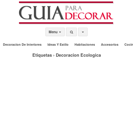
Menu
Decoracion De Interiores
Ideas Y Estilo
Habitaciones
Accesorios
Coci
Etiquetas › Decoracion Ecologica