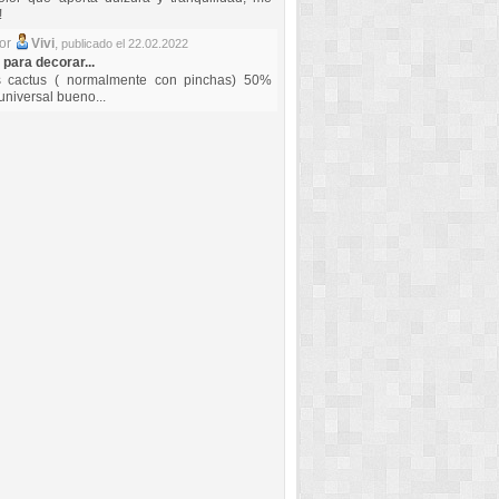
!
por
Vivi
,
publicado el 22.02.2022
 para decorar...
s cactus ( normalmente con pinchas) 50%
universal bueno...