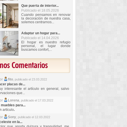
Que puerta de interior...
Publicado el 18.05.2026
Cuando pensamos en renovar
la decoración de nuestra casa,
solemos centrarnos...
Adaptar un hogar para...
Publicado el 14.04.2026
El hogar es nuestro refugio
personal, el lugar donde
buscamos confort,...
imos Comentarios
por
fito
,
publicado el 23.03.2022
er placas de...
y interesante el artículo en general, salvo
rvaciones que...
por
Lorena
,
publicado el 17.03.2022
 muebles para...
 artículo
.
por
Sony
,
publicado el 12.03.2022
celeste en la...
lor que aporta dulzura y tranquilidad, me