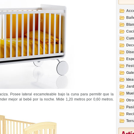
Acc
Bañ
Bla
Coc
Cum
Deco
Inte
Dis
Esp
Fest
Gale
Idea
Jard
Mue
ciza. Posee lateral escamoteable bajo la cuna para permitir que la
nder mejor al bebé por la noche. Mide 1,20 metros por 0,60 metros.
Otro
Pasi
Reci
Terr