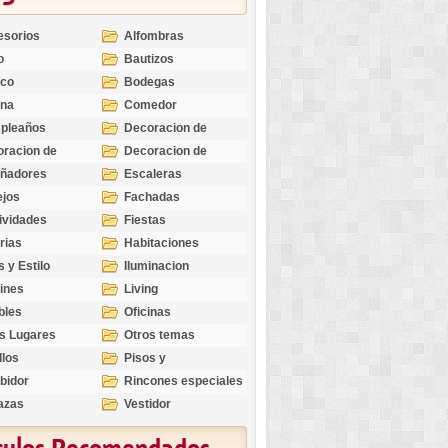
esorios
Alfombras
o
Bautizos
nco
Bodegas
ina
Comedor
pleaños
Decoracion de
Exteriores
racion de
Decoracion de
riores
Ocasiones
eñadores
Escaleras
Especiales
ejos
Fachadas
ividades
Fiestas
rias
Habitaciones
s y Estilo
Iluminacion
ines
Living
bles
Oficinas
s Lugares
Otros temas
llos
Pisos y
revestimientos
bidor
Rincones especiales
azas
Vestidor