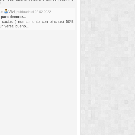
!
por
Vivi
,
publicado el 22.02.2022
 para decorar...
s cactus ( normalmente con pinchas) 50%
universal bueno...