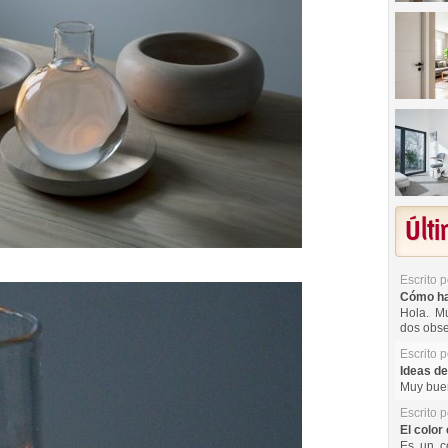
Últ
Escrito 
Cómo hac
Hola. Mu
dos obse
Escrito 
Ideas de
Muy buen
Escrito 
El color 
Es un co