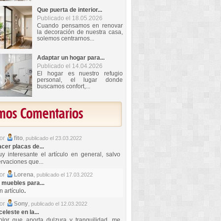
Que puerta de interior...
Publicado el 18.05.2026
Cuando pensamos en renovar
la decoración de nuestra casa,
solemos centrarnos...
Adaptar un hogar para...
Publicado el 14.04.2026
El hogar es nuestro refugio
personal, el lugar donde
buscamos confort,...
imos Comentarios
por
fito
,
publicado el 23.03.2022
er placas de...
y interesante el artículo en general, salvo
rvaciones que...
por
Lorena
,
publicado el 17.03.2022
 muebles para...
 artículo
.
por
Sony
,
publicado el 12.03.2022
celeste en la...
lor que aporta dulzura y tranquilidad, me