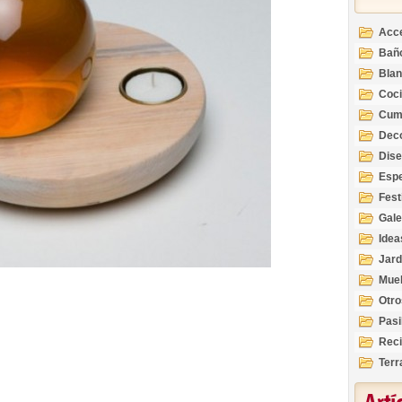
Acc
Bañ
Bla
Coc
Cum
Deco
Inte
Dis
Esp
Fest
Gale
Idea
Jard
Mue
Otro
Pasi
Reci
Terr