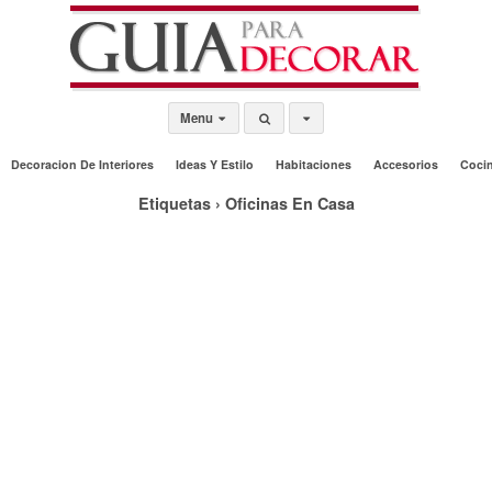
Menu
Decoracion De Interiores
Ideas Y Estilo
Habitaciones
Accesorios
Coci
Etiquetas › Oficinas En Casa