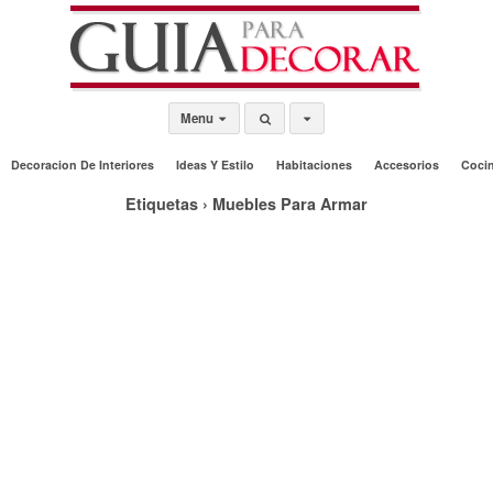
Menu
Decoracion De Interiores
Ideas Y Estilo
Habitaciones
Accesorios
Coci
Etiquetas › Muebles Para Armar