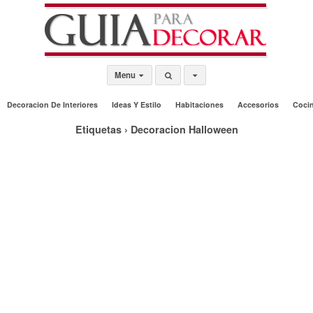
Menu
Decoracion De Interiores
Ideas Y Estilo
Habitaciones
Accesorios
Coci
Etiquetas › Decoracion Halloween