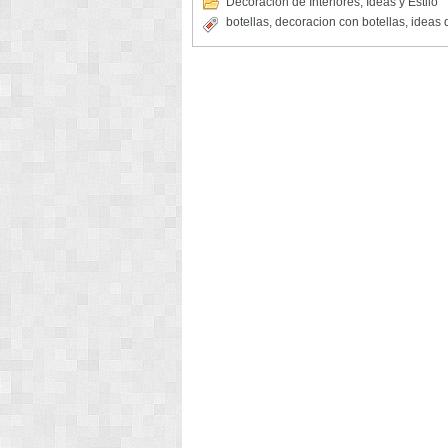
Decoracion de Interiores
,
Ideas y Estilo
botellas
,
decoracion con botellas
,
ideas 