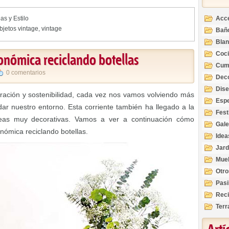
Acc
as y Estilo
bjetos vintage
,
vintage
Bañ
Bla
Coc
onómica reciclando botellas
Cum
0 comentarios
Deco
Inte
Dis
eración y sostenibilidad, cada vez nos vamos volviendo más
Esp
r nuestro entorno. Esta corriente también ha llegado a la
Fest
eas muy decorativas. Vamos a ver a continuación cómo
Gale
nómica reciclando botellas.
Idea
Jard
Mue
Otro
Pasi
Reci
Terr