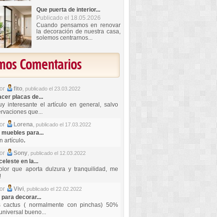
Que puerta de interior...
Publicado el 18.05.2026
Cuando pensamos en renovar
la decoración de nuestra casa,
solemos centrarnos...
imos Comentarios
por
fito
,
publicado el 23.03.2022
er placas de...
y interesante el artículo en general, salvo
rvaciones que...
por
Lorena
,
publicado el 17.03.2022
 muebles para...
 artículo
.
por
Sony
,
publicado el 12.03.2022
celeste en la...
lor que aporta dulzura y tranquilidad, me
!
por
Vivi
,
publicado el 22.02.2022
 para decorar...
s cactus ( normalmente con pinchas) 50%
universal bueno...