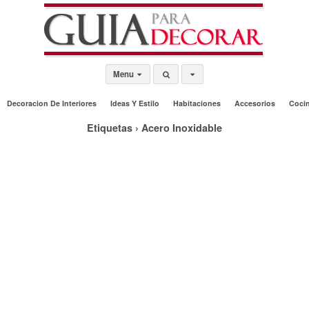
Menu
Decoracion De Interiores
Ideas Y Estilo
Habitaciones
Accesorios
Coci
Etiquetas › Acero Inoxidable