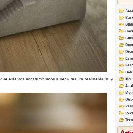
Acc
Bañ
Bla
Coc
Cum
Deco
Inte
Dis
Esp
Fest
Gale
o que estamos acostumbrados a ver y resulta realmente muy
Idea
Jard
Mue
Otro
Pasi
Reci
Terr