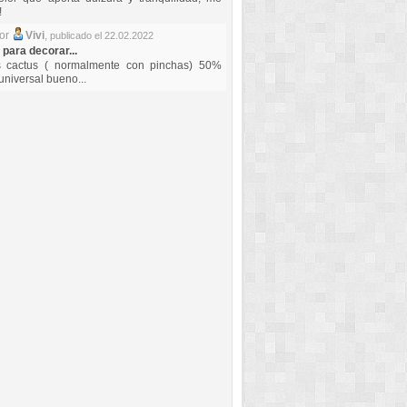
!
por
Vivi
,
publicado el 22.02.2022
 para decorar...
s cactus ( normalmente con pinchas) 50%
universal bueno...