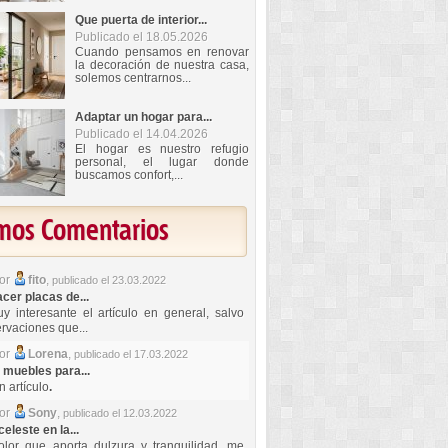
Que puerta de interior...
Publicado el 18.05.2026
Cuando pensamos en renovar
la decoración de nuestra casa,
solemos centrarnos...
Adaptar un hogar para...
Publicado el 14.04.2026
El hogar es nuestro refugio
personal, el lugar donde
buscamos confort,...
imos Comentarios
por
fito
,
publicado el 23.03.2022
er placas de...
y interesante el artículo en general, salvo
rvaciones que...
por
Lorena
,
publicado el 17.03.2022
 muebles para...
 artículo
.
por
Sony
,
publicado el 12.03.2022
celeste en la...
lor que aporta dulzura y tranquilidad, me