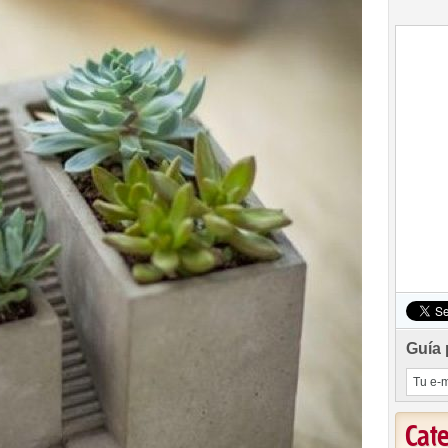
Guía 
Cat