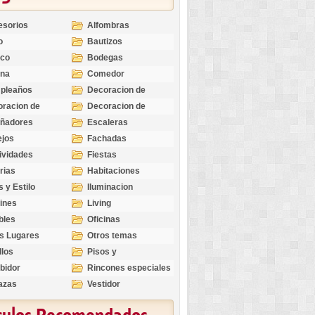
esorios
Alfombras
o
Bautizos
nco
Bodegas
ina
Comedor
pleaños
Decoracion de
Exteriores
racion de
Decoracion de
riores
Ocasiones
eñadores
Escaleras
Especiales
ejos
Fachadas
ividades
Fiestas
rias
Habitaciones
s y Estilo
Iluminacion
ines
Living
bles
Oficinas
s Lugares
Otros temas
llos
Pisos y
revestimientos
bidor
Rincones especiales
azas
Vestidor