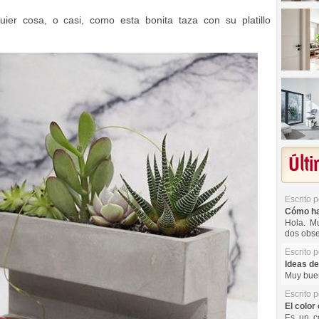
er cosa, o casi, como esta bonita taza con su platillo
Últ
Escrito 
Cómo hac
Hola. Mu
dos obse
Escrito 
Ideas de
Muy buen
Escrito 
El color 
Es un co