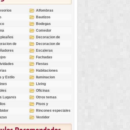
esorios
Alfombras
o
Bautizos
nco
Bodegas
ina
Comedor
pleaños
Decoracion de
Exteriores
racion de
Decoracion de
riores
Ocasiones
eñadores
Escaleras
Especiales
ejos
Fachadas
ividades
Fiestas
rias
Habitaciones
s y Estilo
Iluminacion
ines
Living
bles
Oficinas
s Lugares
Otros temas
llos
Pisos y
revestimientos
bidor
Rincones especiales
azas
Vestidor