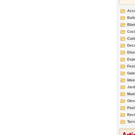
Acc
Bañ
Bla
Coc
Cum
Deco
Inte
Dis
Esp
Fest
Gale
Idea
Jard
Mue
Otro
Pasi
Reci
Terr