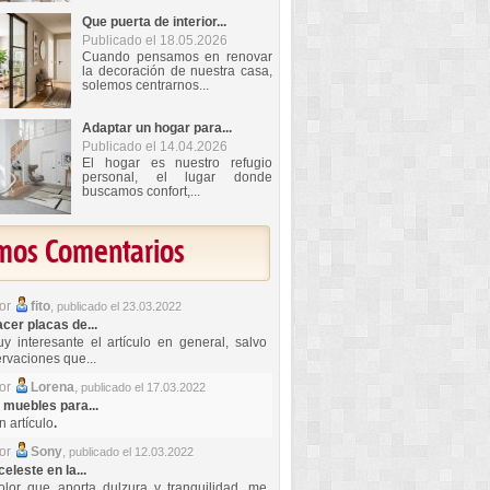
Que puerta de interior...
Publicado el 18.05.2026
Cuando pensamos en renovar
la decoración de nuestra casa,
solemos centrarnos...
Adaptar un hogar para...
Publicado el 14.04.2026
El hogar es nuestro refugio
personal, el lugar donde
buscamos confort,...
imos Comentarios
por
fito
,
publicado el 23.03.2022
er placas de...
y interesante el artículo en general, salvo
rvaciones que...
por
Lorena
,
publicado el 17.03.2022
 muebles para...
 artículo
.
por
Sony
,
publicado el 12.03.2022
celeste en la...
lor que aporta dulzura y tranquilidad, me