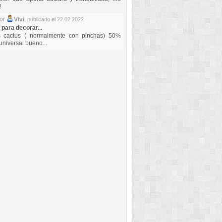
!
por
Vivi
,
publicado el 22.02.2022
 para decorar...
s cactus ( normalmente con pinchas) 50%
universal bueno...