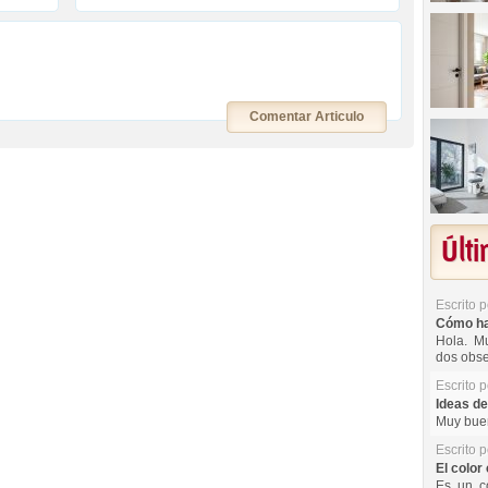
Comentar Articulo
Últ
Escrito 
Cómo hac
Hola. Mu
dos obse
Escrito 
Ideas de
Muy buen
Escrito 
El color 
Es un co