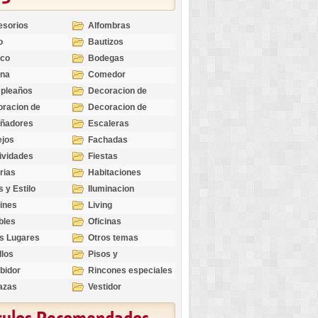
esorios
Alfombras
o
Bautizos
nco
Bodegas
ina
Comedor
pleaños
Decoracion de
Exteriores
racion de
Decoracion de
riores
Ocasiones
eñadores
Escaleras
Especiales
ejos
Fachadas
ividades
Fiestas
rias
Habitaciones
s y Estilo
Iluminacion
ines
Living
bles
Oficinas
s Lugares
Otros temas
llos
Pisos y
revestimientos
bidor
Rincones especiales
azas
Vestidor