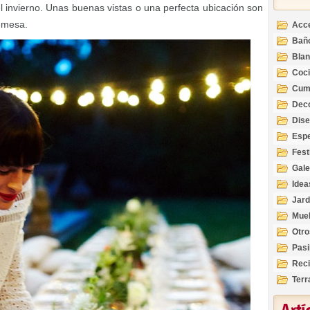
 invierno. Unas buenas vistas o una perfecta ubicación son
u mesa.
Acc
Bañ
Bla
Coc
Cum
Deco
Inte
Dis
Esp
Fest
Gale
Idea
Jard
Mue
Otro
Pasi
Reci
Terr