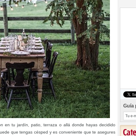
Guía 
n en tu jardín, patio, terraza o allá donde hayas decidido
Cat
n puede que tengas césped y es conveniente que te asegures