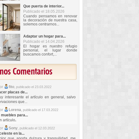
Que puerta de interior...
Publicado el 18.05.2026
Cuando pensamos en renovar
la decoración de nuestra casa,
solemos centrarnos...
Adaptar un hogar para...
Publicado el 14.04.2026
El hogar es nuestro refugio
personal, el lugar donde
buscamos confort,...
imos Comentarios
por
fito
,
publicado el 23.03.2022
er placas de...
y interesante el artículo en general, salvo
rvaciones que...
por
Lorena
,
publicado el 17.03.2022
 muebles para...
 artículo
.
por
Sony
,
publicado el 12.03.2022
celeste en la...
lor que aporta dulzura y tranquilidad, me