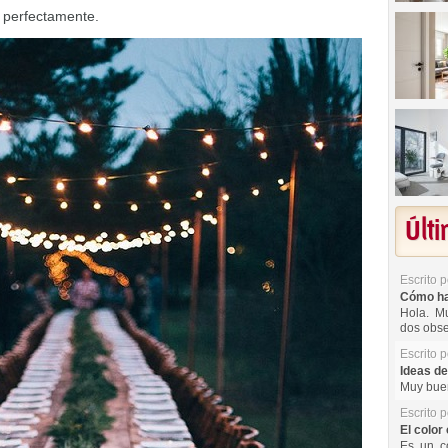
 perfectamente.
Últ
Escrito 
Cómo hac
Hola. Mu
dos obse
Escrito 
Ideas de
Muy buen
Escrito 
El color 
Es un co