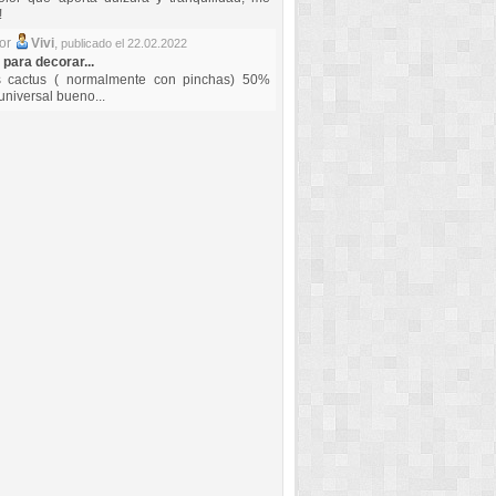
!
por
Vivi
,
publicado el 22.02.2022
 para decorar...
s cactus ( normalmente con pinchas) 50%
universal bueno...