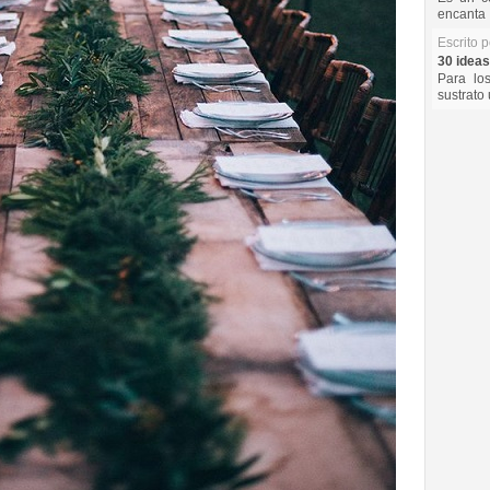
encanta 
Escrito 
30 ideas
Para lo
sustrato 