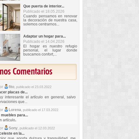
Que puerta de interior...
Publicado el 18.05.2026
Cuando pensamos en renovar
la decoración de nuestra casa,
solemos centrarnos...
Adaptar un hogar para...
Publicado el 14.04.2026
El hogar es nuestro refugio
personal, el lugar donde
buscamos confort,...
imos Comentarios
por
fito
,
publicado el 23.03.2022
er placas de...
y interesante el artículo en general, salvo
rvaciones que...
por
Lorena
,
publicado el 17.03.2022
 muebles para...
 artículo
.
por
Sony
,
publicado el 12.03.2022
celeste en la...
lor que aporta dulzura y tranquilidad, me