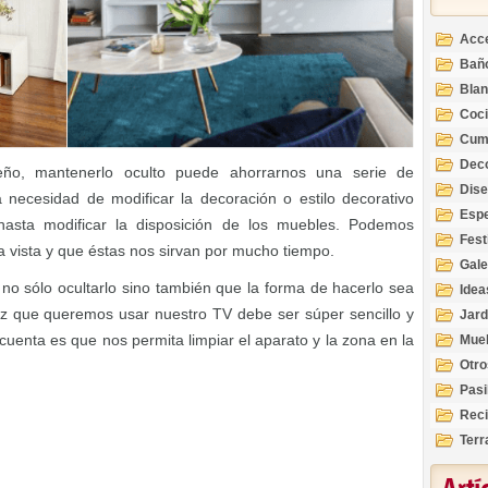
Acc
Bañ
Bla
Coc
Cum
Deco
ño, mantenerlo oculto puede ahorrarnos una serie de
Inte
Dis
 necesidad de modificar la decoración o estilo decorativo
Esp
sta modificar la disposición de los muebles. Podemos
Fest
la vista y que éstas nos sirvan por mucho tiempo.
Gale
no sólo ocultarlo sino también que la forma de hacerlo sea
Idea
vez que queremos usar nuestro TV debe ser súper sencillo y
Jard
cuenta es que nos permita limpiar el aparato y la zona en la
Mue
Otro
Pasi
Reci
Terr