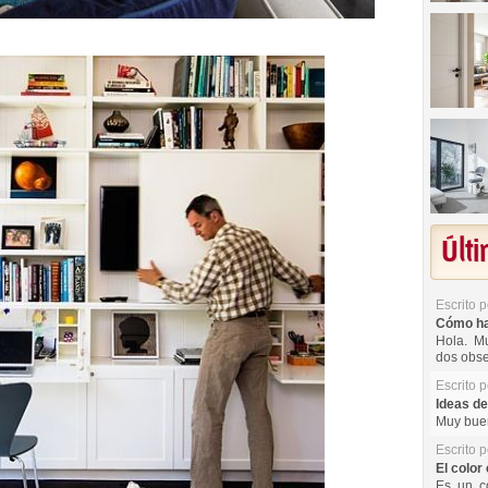
Últ
Escrito 
Cómo hac
Hola. Mu
dos obse
Escrito 
Ideas de
Muy buen
Escrito 
El color 
Es un co