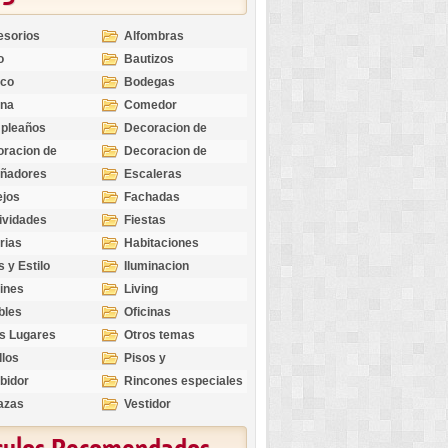
esorios
Alfombras
o
Bautizos
nco
Bodegas
ina
Comedor
pleaños
Decoracion de
Exteriores
racion de
Decoracion de
riores
Ocasiones
eñadores
Escaleras
Especiales
ejos
Fachadas
ividades
Fiestas
rias
Habitaciones
s y Estilo
Iluminacion
ines
Living
bles
Oficinas
s Lugares
Otros temas
llos
Pisos y
revestimientos
bidor
Rincones especiales
azas
Vestidor