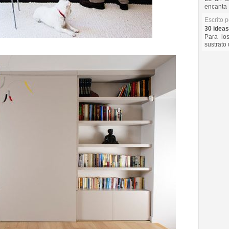
encanta 
Escrito 
30 ideas
Para lo
sustrato 