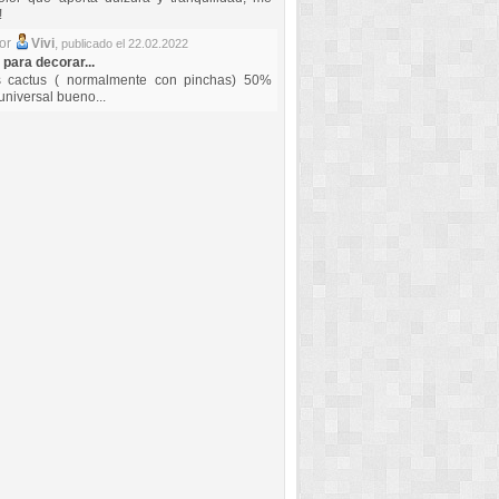
!
por
Vivi
,
publicado el 22.02.2022
 para decorar...
s cactus ( normalmente con pinchas) 50%
universal bueno...