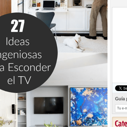
Guía 
Cat