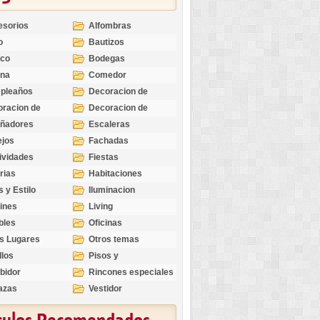
esorios
Alfombras
o
Bautizos
nco
Bodegas
ina
Comedor
pleaños
Decoracion de
Exteriores
racion de
Decoracion de
riores
Ocasiones
eñadores
Escaleras
Especiales
ejos
Fachadas
ividades
Fiestas
rias
Habitaciones
s y Estilo
Iluminacion
ines
Living
bles
Oficinas
s Lugares
Otros temas
llos
Pisos y
revestimientos
bidor
Rincones especiales
azas
Vestidor