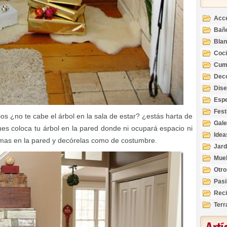
Acc
Bañ
Bla
Coc
Cum
Deco
Inte
Dis
Esp
Fest
os ¿no te cabe el árbol en la sala de estar? ¿estás harta de
Gale
ues coloca tu árbol en la pared donde ni ocupará espacio ni
Idea
mas en la pared y decórelas como de costumbre.
Jard
Mue
Otro
Pasi
Reci
Terr