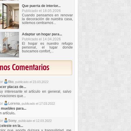
Que puerta de interior...
Publicado el 18.05.2026
Cuando pensamos en renovar
la decoración de nuestra casa,
solemos centrarnos...
Adaptar un hogar para...
Publicado el 14.04.2026
El hogar es nuestro refugio
personal, el lugar donde
buscamos confort,...
imos Comentarios
por
fito
,
publicado el 23.03.2022
er placas de...
y interesante el artículo en general, salvo
rvaciones que...
por
Lorena
,
publicado el 17.03.2022
 muebles para...
 artículo
.
por
Sony
,
publicado el 12.03.2022
celeste en la...
lor que aporta dulzura y tranquilidad, me