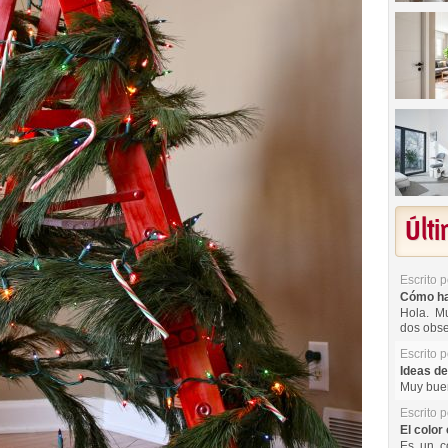
Últ
Escrito 
Cómo hac
Hola. Mu
dos obse
Escrito 
Ideas de
Muy buen
Escrito 
El color 
Es un co