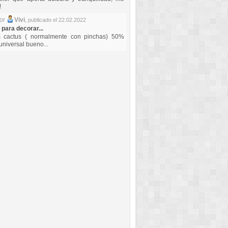
!
por
Vivi
,
publicado el 22.02.2022
 para decorar...
s cactus ( normalmente con pinchas) 50%
universal bueno...