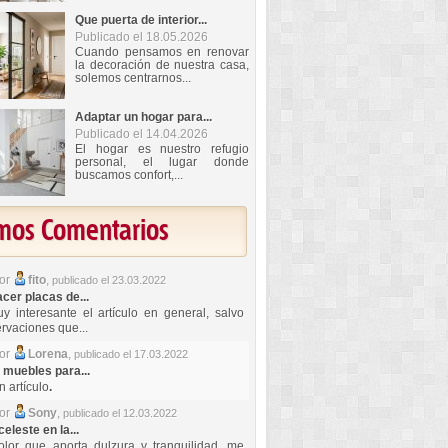
Que puerta de interior...
Publicado el 18.05.2026
Cuando pensamos en renovar
la decoración de nuestra casa,
solemos centrarnos...
Adaptar un hogar para...
Publicado el 14.04.2026
El hogar es nuestro refugio
personal, el lugar donde
buscamos confort,...
imos Comentarios
por
fito
,
publicado el 23.03.2022
er placas de...
y interesante el artículo en general, salvo
rvaciones que...
por
Lorena
,
publicado el 17.03.2022
 muebles para...
 artículo
.
por
Sony
,
publicado el 12.03.2022
celeste en la...
lor que aporta dulzura y tranquilidad, me