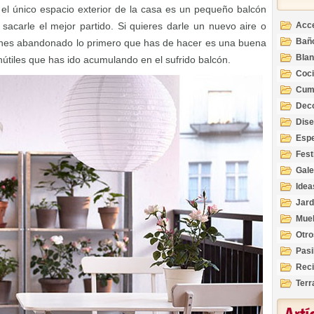
 el único espacio exterior de la casa es un pequeño balcón
acarle el mejor partido. Si quieres darle un nuevo aire o
Acc
Bañ
ienes abandonado lo primero que has de hacer es una buena
Bla
inútiles que has ido acumulando en el sufrido balcón.
Coc
Cum
Deco
Inte
Dis
Esp
Fest
Gale
Idea
Jard
Mue
Otro
Pasi
Reci
Terr