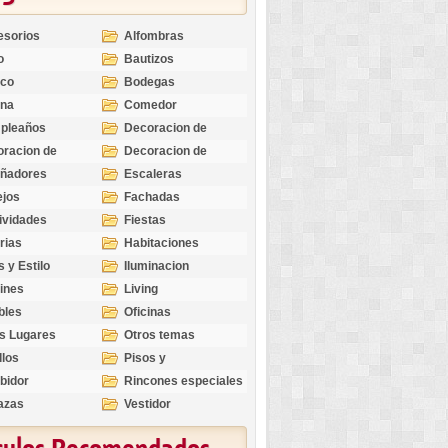
esorios
Alfombras
o
Bautizos
nco
Bodegas
ina
Comedor
pleaños
Decoracion de
Exteriores
racion de
Decoracion de
riores
Ocasiones
eñadores
Escaleras
Especiales
ejos
Fachadas
ividades
Fiestas
rias
Habitaciones
s y Estilo
Iluminacion
ines
Living
bles
Oficinas
s Lugares
Otros temas
llos
Pisos y
revestimientos
bidor
Rincones especiales
azas
Vestidor