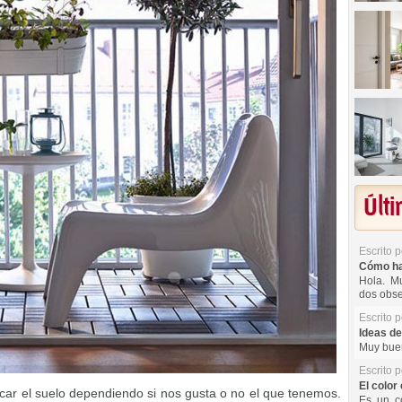
Últ
Escrito 
Cómo hac
Hola. Mu
dos obse
Escrito 
Ideas de
Muy buen
Escrito 
El color 
car el suelo dependiendo si nos gusta o no el que tenemos.
Es un co