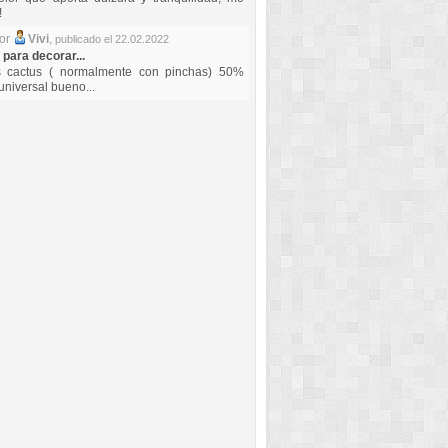
!
por
Vivi
,
publicado el 22.02.2022
 para decorar...
s cactus ( normalmente con pinchas) 50%
universal bueno...