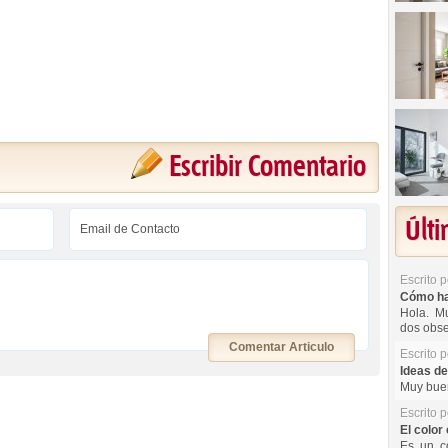
Escribir Comentario
Últ
Escrito 
Cómo hac
Hola. Mu
dos obse
Comentar Articulo
Escrito 
Ideas de
Muy buen
Escrito 
El color 
Es un co