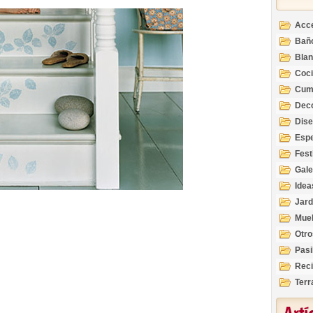
Acc
Bañ
Bla
Coc
Cum
Deco
Inte
Dis
Esp
Fest
Gale
Idea
Jard
Mue
Otro
Pasi
Reci
Terr