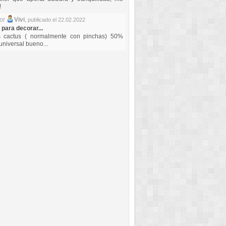
!
por
Vivi
,
publicado el 22.02.2022
 para decorar...
s cactus ( normalmente con pinchas) 50%
universal bueno...