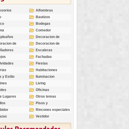
esorios
Alfombras
o
Bautizos
nco
Bodegas
ina
Comedor
pleaños
Decoracion de
Exteriores
racion de
Decoracion de
riores
Ocasiones
eñadores
Escaleras
Especiales
ejos
Fachadas
ividades
Fiestas
rias
Habitaciones
s y Estilo
Iluminacion
ines
Living
bles
Oficinas
s Lugares
Otros temas
llos
Pisos y
revestimientos
bidor
Rincones especiales
azas
Vestidor