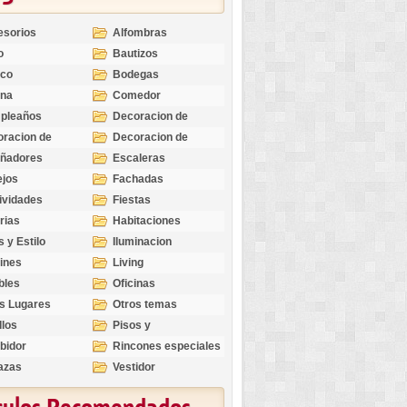
esorios
Alfombras
o
Bautizos
nco
Bodegas
ina
Comedor
pleaños
Decoracion de
Exteriores
racion de
Decoracion de
riores
Ocasiones
eñadores
Escaleras
Especiales
ejos
Fachadas
ividades
Fiestas
rias
Habitaciones
s y Estilo
Iluminacion
ines
Living
bles
Oficinas
s Lugares
Otros temas
llos
Pisos y
revestimientos
bidor
Rincones especiales
azas
Vestidor