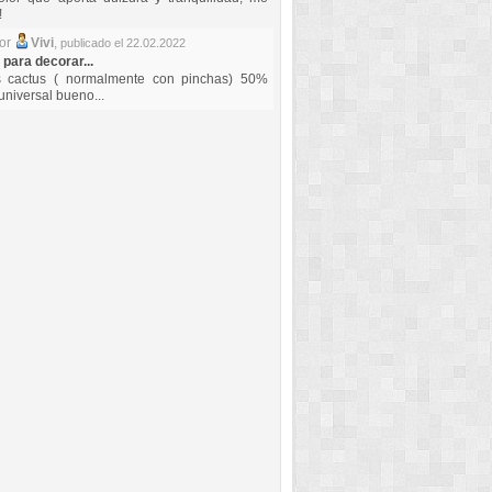
!
por
Vivi
,
publicado el 22.02.2022
 para decorar...
s cactus ( normalmente con pinchas) 50%
universal bueno...