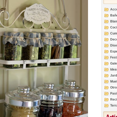
Acc
Bañ
Bla
Coc
Cum
Deco
Inte
Dis
Esp
Fest
Gale
Idea
Jard
Mue
Otro
Pasi
Reci
Terr