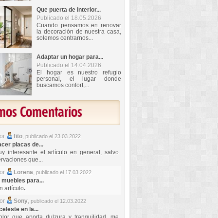
Que puerta de interior...
Publicado el 18.05.2026
Cuando pensamos en renovar
la decoración de nuestra casa,
solemos centrarnos...
Adaptar un hogar para...
Publicado el 14.04.2026
El hogar es nuestro refugio
personal, el lugar donde
buscamos confort,...
imos Comentarios
por
fito
,
publicado el 23.03.2022
er placas de...
y interesante el artículo en general, salvo
rvaciones que...
por
Lorena
,
publicado el 17.03.2022
 muebles para...
 artículo
.
por
Sony
,
publicado el 12.03.2022
celeste en la...
lor que aporta dulzura y tranquilidad, me