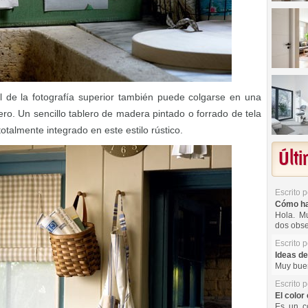
 de la fotografía superior también puede colgarse en una
ero. Un sencillo tablero de madera pintado o forrado de tela
talmente integrado en este estilo rústico.
Últ
Escrito 
Cómo hac
Hola. Mu
dos obse
Escrito 
Ideas de
Muy buen
Escrito 
El color 
Es un co