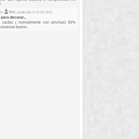
!
por
Vivi
,
publicado el 22.02.2022
 para decorar...
s cactus ( normalmente con pinchas) 50%
universal bueno...