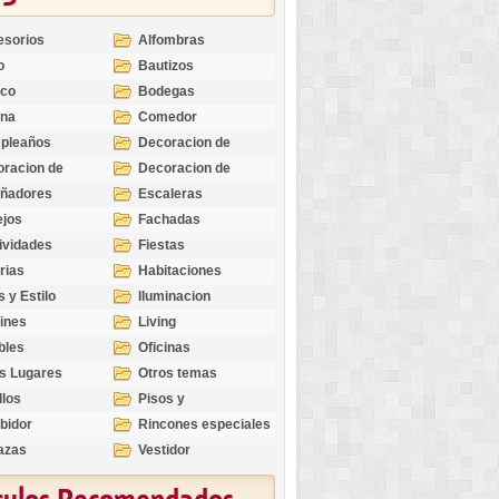
esorios
Alfombras
o
Bautizos
nco
Bodegas
ina
Comedor
pleaños
Decoracion de
Exteriores
racion de
Decoracion de
riores
Ocasiones
eñadores
Escaleras
Especiales
ejos
Fachadas
ividades
Fiestas
rias
Habitaciones
s y Estilo
Iluminacion
ines
Living
bles
Oficinas
s Lugares
Otros temas
llos
Pisos y
revestimientos
bidor
Rincones especiales
azas
Vestidor