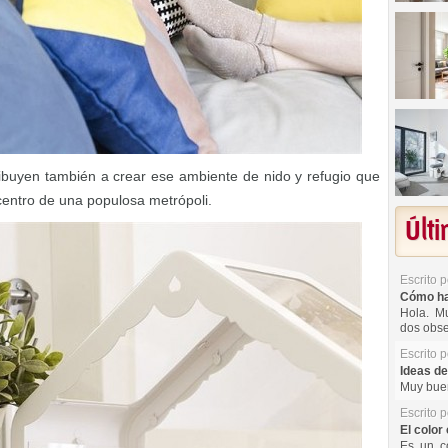
ibuyen también a crear ese ambiente de nido y refugio que
centro de una populosa metrópoli.
Últ
Escrito 
Cómo hac
Hola. Mu
dos obse
Escrito 
Ideas de
Muy buen
Escrito 
El color 
Es un co