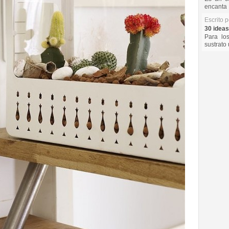
encanta 
Escrito 
30 ideas
Para lo
sustrato 