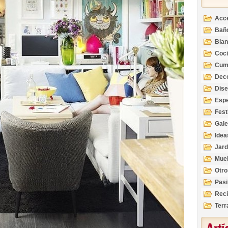
Acc
Bañ
Bla
Coc
Cum
Deco
Inte
Dis
Esp
Fest
Gale
Idea
Jard
Mue
Otro
Pasi
Reci
Terr