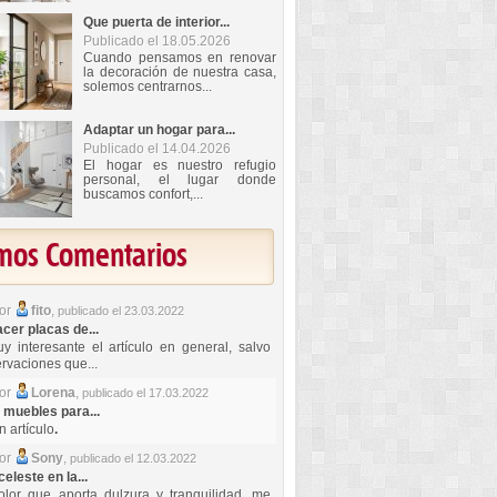
Que puerta de interior...
Publicado el 18.05.2026
Cuando pensamos en renovar
la decoración de nuestra casa,
solemos centrarnos...
Adaptar un hogar para...
Publicado el 14.04.2026
El hogar es nuestro refugio
personal, el lugar donde
buscamos confort,...
imos Comentarios
por
fito
,
publicado el 23.03.2022
er placas de...
y interesante el artículo en general, salvo
rvaciones que...
por
Lorena
,
publicado el 17.03.2022
 muebles para...
 artículo
.
por
Sony
,
publicado el 12.03.2022
celeste en la...
lor que aporta dulzura y tranquilidad, me