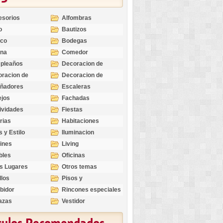
esorios
Alfombras
o
Bautizos
nco
Bodegas
ina
Comedor
pleaños
Decoracion de
Exteriores
racion de
Decoracion de
riores
Ocasiones
eñadores
Escaleras
Especiales
ejos
Fachadas
ividades
Fiestas
rias
Habitaciones
s y Estilo
Iluminacion
ines
Living
bles
Oficinas
s Lugares
Otros temas
llos
Pisos y
revestimientos
bidor
Rincones especiales
azas
Vestidor