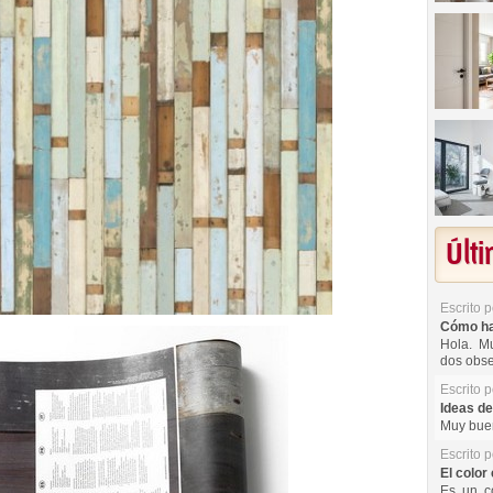
Últ
Escrito 
Cómo hac
Hola. Mu
dos obse
Escrito 
Ideas de
Muy buen
Escrito 
El color 
Es un co