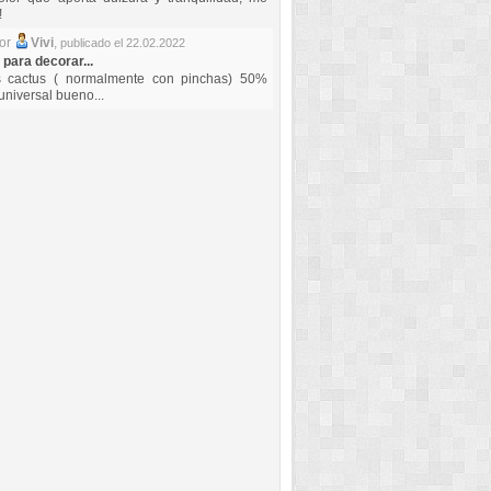
!
por
Vivi
,
publicado el 22.02.2022
 para decorar...
s cactus ( normalmente con pinchas) 50%
universal bueno...