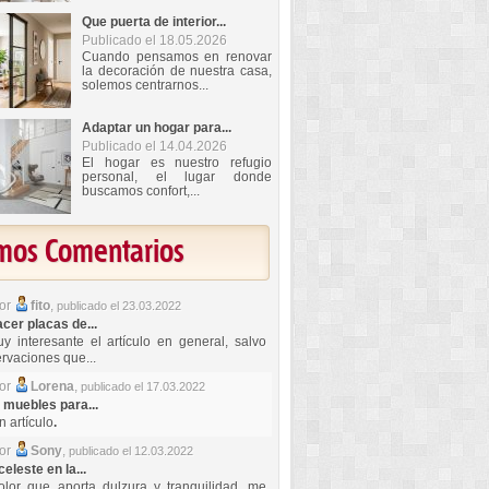
Que puerta de interior...
Publicado el 18.05.2026
Cuando pensamos en renovar
la decoración de nuestra casa,
solemos centrarnos...
Adaptar un hogar para...
Publicado el 14.04.2026
El hogar es nuestro refugio
personal, el lugar donde
buscamos confort,...
imos Comentarios
por
fito
,
publicado el 23.03.2022
er placas de...
y interesante el artículo en general, salvo
rvaciones que...
por
Lorena
,
publicado el 17.03.2022
 muebles para...
 artículo
.
por
Sony
,
publicado el 12.03.2022
celeste en la...
lor que aporta dulzura y tranquilidad, me