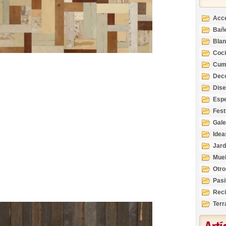
Acc
Bañ
Bla
Coc
Cum
Deco
Inte
Dis
Esp
Fest
Gale
Idea
Jard
Mue
Otro
Pasi
Reci
Terr