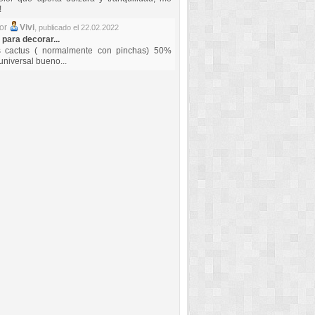
!
por
Vivi
,
publicado el 22.02.2022
 para decorar...
s cactus ( normalmente con pinchas) 50%
universal bueno...