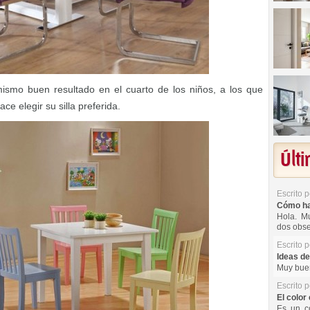
smo buen resultado en el cuarto de los niños, a los que
ce elegir su silla preferida.
Últ
Escrito 
Cómo hac
Hola. Mu
dos obse
Escrito 
Ideas de
Muy buen
Escrito 
El color 
Es un co