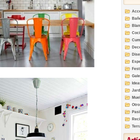
Acc
Bañ
Bla
Coc
Cum
Deco
Inte
Dis
Esp
Fest
Gale
Idea
Jard
Mue
Otro
Pasi
Reci
Terr