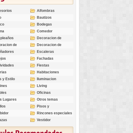
esorios
Alfombras
o
Bautizos
nco
Bodegas
ina
Comedor
pleaños
Decoracion de
Exteriores
racion de
Decoracion de
riores
Ocasiones
eñadores
Escaleras
Especiales
ejos
Fachadas
ividades
Fiestas
rias
Habitaciones
s y Estilo
Iluminacion
ines
Living
bles
Oficinas
s Lugares
Otros temas
llos
Pisos y
revestimientos
bidor
Rincones especiales
azas
Vestidor