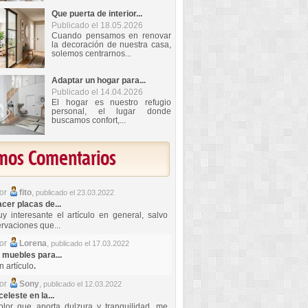
Que puerta de interior...
Publicado el 18.05.2026
Cuando pensamos en renovar
la decoración de nuestra casa,
solemos centrarnos...
Adaptar un hogar para...
Publicado el 14.04.2026
El hogar es nuestro refugio
personal, el lugar donde
buscamos confort,...
imos Comentarios
por
fito
,
publicado el 23.03.2022
er placas de...
y interesante el artículo en general, salvo
rvaciones que...
por
Lorena
,
publicado el 17.03.2022
 muebles para...
 artículo
.
por
Sony
,
publicado el 12.03.2022
celeste en la...
lor que aporta dulzura y tranquilidad, me