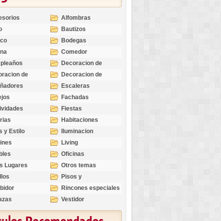
esorios
Alfombras
o
Bautizos
nco
Bodegas
ina
Comedor
pleaños
Decoracion de
Exteriores
racion de
Decoracion de
riores
Ocasiones
eñadores
Escaleras
Especiales
ejos
Fachadas
ividades
Fiestas
rias
Habitaciones
s y Estilo
Iluminacion
ines
Living
bles
Oficinas
s Lugares
Otros temas
llos
Pisos y
revestimientos
bidor
Rincones especiales
azas
Vestidor