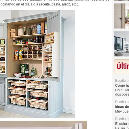
cinando en el día a día (aceite, pasta, arroz, etc.).
Últ
Escrito 
Cómo hac
Hola. Mu
dos obse
Escrito 
Ideas de
Muy buen
Escrito 
El color 
Es un co