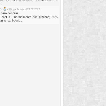
!
por
Vivi
,
publicado el 22.02.2022
 para decorar...
s cactus ( normalmente con pinchas) 50%
universal bueno...