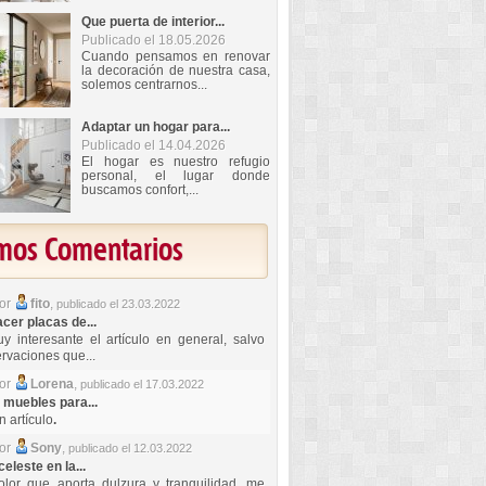
Que puerta de interior...
Publicado el 18.05.2026
Cuando pensamos en renovar
la decoración de nuestra casa,
solemos centrarnos...
Adaptar un hogar para...
Publicado el 14.04.2026
El hogar es nuestro refugio
personal, el lugar donde
buscamos confort,...
imos Comentarios
por
fito
,
publicado el 23.03.2022
er placas de...
y interesante el artículo en general, salvo
rvaciones que...
por
Lorena
,
publicado el 17.03.2022
 muebles para...
 artículo
.
por
Sony
,
publicado el 12.03.2022
celeste en la...
lor que aporta dulzura y tranquilidad, me