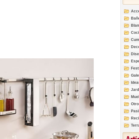
Acc
Bañ
Bla
Coc
Cum
Deco
Inte
Dis
Esp
Fest
Gale
Idea
Jard
Mue
Otro
Pasi
Reci
Terr