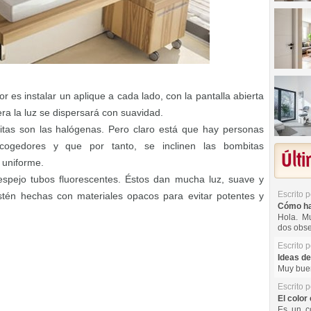
or es instalar un aplique a cada lado, con la pantalla abierta
ra la luz se dispersará con suavidad.
itas son las halógenas. Pero claro está que hay personas
cogedores y que por tanto, se inclinen las bombitas
Últ
 uniforme.
 espejo tubos fluorescentes. Éstos dan mucha luz, suave y
Escrito 
estén hechas con materiales opacos para evitar potentes y
Cómo hac
Hola. Mu
dos obse
Escrito 
Ideas de
Muy buen
Escrito 
El color 
Es un co