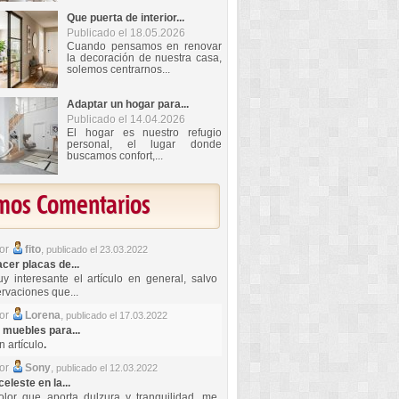
Que puerta de interior...
Publicado el 18.05.2026
Cuando pensamos en renovar
la decoración de nuestra casa,
solemos centrarnos...
Adaptar un hogar para...
Publicado el 14.04.2026
El hogar es nuestro refugio
personal, el lugar donde
buscamos confort,...
imos Comentarios
por
fito
,
publicado el 23.03.2022
er placas de...
y interesante el artículo en general, salvo
rvaciones que...
por
Lorena
,
publicado el 17.03.2022
 muebles para...
 artículo
.
por
Sony
,
publicado el 12.03.2022
celeste en la...
lor que aporta dulzura y tranquilidad, me