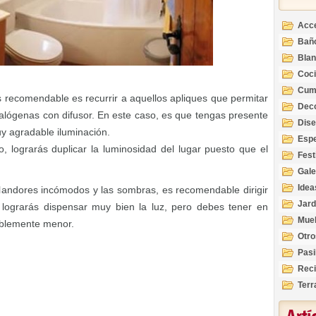
Acc
Bañ
Bla
Coc
Cum
ás recomendable es recurrir a aquellos apliques que permitar
Deco
alógenas con difusor. En este caso, es que tengas presente
Inte
Dis
y agradable iluminación.
Esp
o, lograrás duplicar la luminosidad del lugar puesto que el
Fest
Gale
Idea
plandores incómodos y las sombras, es recomendable dirigir
Jard
o lograrás dispensar muy bien la luz, pero debes tener en
Mue
ablemente menor.
Otro
Pasi
Reci
Terr