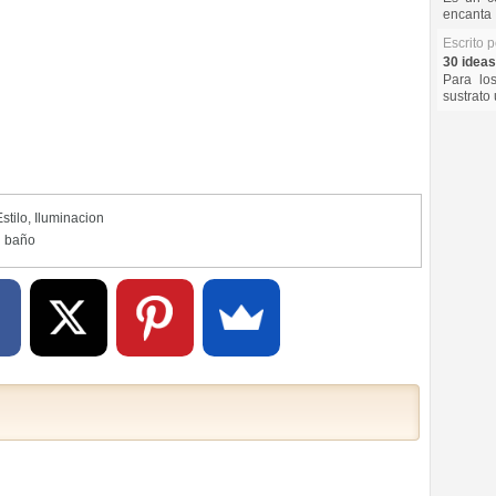
encanta 
Escrito 
30 ideas
Para lo
sustrato 
stilo
,
Iluminacion
l baño