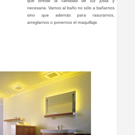
que brinde la cantidad de luz justa y
necesaria. Vamos al baño no sólo a bañarnos
sino que además para rasurarnos,
arreglarnos o ponernos el maquillaje.