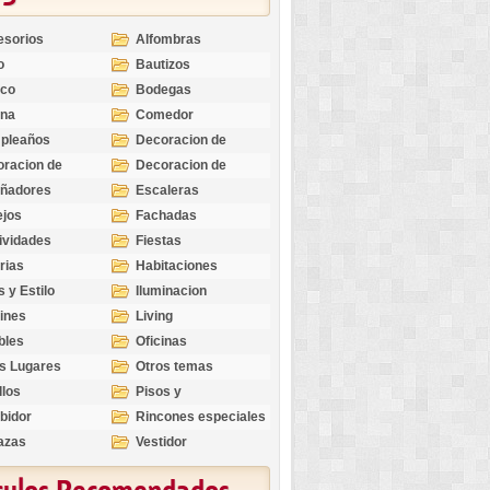
esorios
Alfombras
o
Bautizos
nco
Bodegas
ina
Comedor
pleaños
Decoracion de
Exteriores
racion de
Decoracion de
riores
Ocasiones
eñadores
Escaleras
Especiales
ejos
Fachadas
ividades
Fiestas
rias
Habitaciones
s y Estilo
Iluminacion
ines
Living
bles
Oficinas
s Lugares
Otros temas
llos
Pisos y
revestimientos
bidor
Rincones especiales
azas
Vestidor