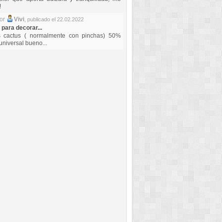
!
por
Vivi
,
publicado el 22.02.2022
 para decorar...
s cactus ( normalmente con pinchas) 50%
universal bueno...