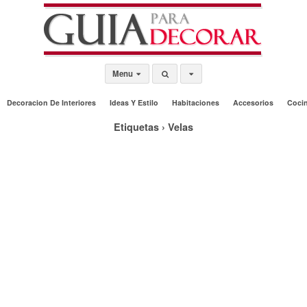
Menu
Decoracion De Interiores
Ideas Y Estilo
Habitaciones
Accesorios
Coci
Etiquetas › Velas