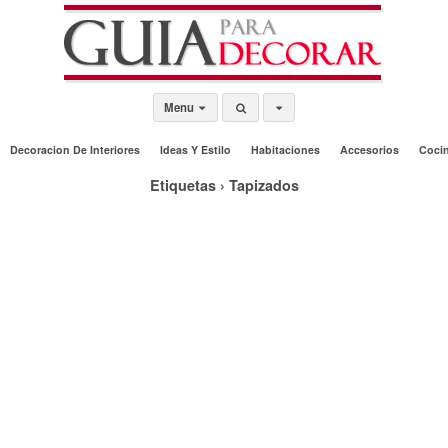
Menu
Decoracion De Interiores
Ideas Y Estilo
Habitaciones
Accesorios
Coci
Etiquetas › Tapizados