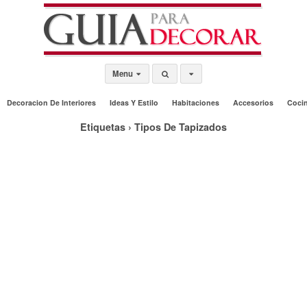
Menu
Decoracion De Interiores
Ideas Y Estilo
Habitaciones
Accesorios
Coci
Etiquetas › Tipos De Tapizados