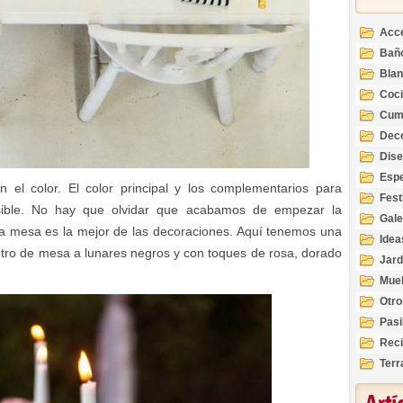
Acc
Bañ
Bla
Coc
Cum
Deco
Inte
Dis
Esp
el color. El color principal y los complementarios para
Fest
sible. No hay que olvidar que acabamos de empezar la
Gale
ra mesa es la mejor de las decoraciones. Aquí tenemos una
Idea
tro de mesa a lunares negros y con toques de rosa, dorado
Jard
Mue
Otro
Pasi
Reci
Terr