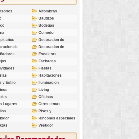
esorios
Alfombras
o
Bautizos
nco
Bodegas
ina
Comedor
pleaños
Decoracion de
Exteriores
racion de
Decoracion de
riores
Ocasiones
eñadores
Escaleras
Especiales
ejos
Fachadas
ividades
Fiestas
rias
Habitaciones
s y Estilo
Iluminacion
ines
Living
bles
Oficinas
s Lugares
Otros temas
llos
Pisos y
revestimientos
bidor
Rincones especiales
azas
Vestidor