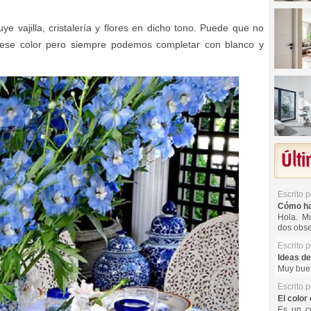
ye vajilla, cristalería y flores en dicho tono. Puede que no
ese color pero siempre podemos completar con blanco y
Últ
Escrito 
Cómo hac
Hola. Mu
dos obse
Escrito 
Ideas de
Muy buen
Escrito 
El color 
Es un co