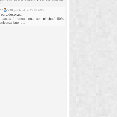
!
por
Vivi
,
publicado el 22.02.2022
 para decorar...
s cactus ( normalmente con pinchas) 50%
universal bueno...