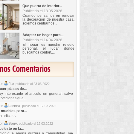
Que puerta de interior...
Publicado el 18.05.2026
Cuando pensamos en renovar
la decoración de nuestra casa,
solemos centrarnos...
Adaptar un hogar para...
Publicado el 14.04.2026
El hogar es nuestro refugio
personal, el lugar donde
buscamos confort,...
imos Comentarios
por
fito
,
publicado el 23.03.2022
er placas de...
y interesante el artículo en general, salvo
rvaciones que...
por
Lorena
,
publicado el 17.03.2022
 muebles para...
 artículo
.
por
Sony
,
publicado el 12.03.2022
celeste en la...
lor que aporta dulzura y tranquilidad, me