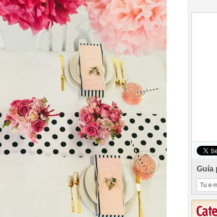
Guía 
Cat