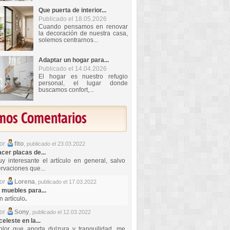
Que puerta de interior...
Publicado el 18.05.2026
Cuando pensamos en renovar
la decoración de nuestra casa,
solemos centrarnos...
Adaptar un hogar para...
Publicado el 14.04.2026
El hogar es nuestro refugio
personal, el lugar donde
buscamos confort,...
imos Comentarios
por
fito
,
publicado el 23.03.2022
er placas de...
y interesante el artículo en general, salvo
rvaciones que...
por
Lorena
,
publicado el 17.03.2022
 muebles para...
 artículo
.
por
Sony
,
publicado el 12.03.2022
celeste en la...
lor que aporta dulzura y tranquilidad, me