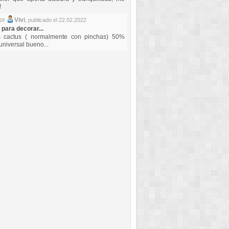
!
por
Vivi
,
publicado el 22.02.2022
 para decorar...
s cactus ( normalmente con pinchas) 50%
universal bueno...