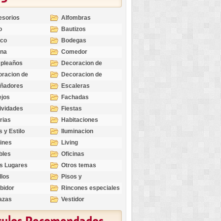
esorios
Alfombras
o
Bautizos
nco
Bodegas
ina
Comedor
pleaños
Decoracion de
Exteriores
racion de
Decoracion de
riores
Ocasiones
eñadores
Escaleras
Especiales
ejos
Fachadas
ividades
Fiestas
rias
Habitaciones
s y Estilo
Iluminacion
ines
Living
bles
Oficinas
s Lugares
Otros temas
llos
Pisos y
revestimientos
bidor
Rincones especiales
azas
Vestidor