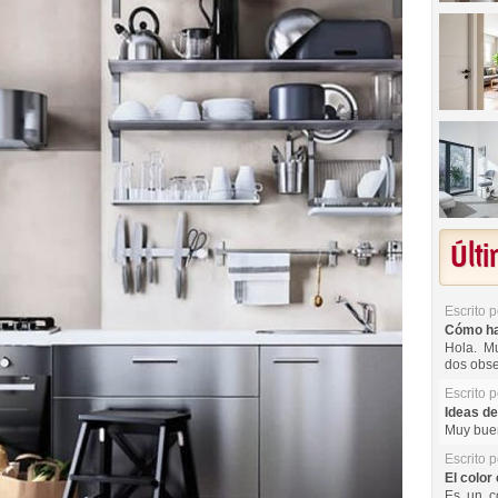
Últ
Escrito 
Cómo hac
Hola. Mu
dos obse
Escrito 
Ideas de
Muy buen
Escrito 
El color 
Es un co