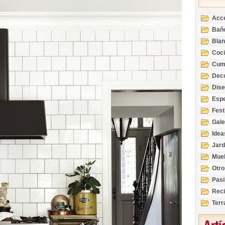
Acc
Bañ
Bla
Coc
Cum
Deco
Inte
Dis
Esp
Fest
Gale
Idea
Jard
Mue
Otro
Pasi
Reci
Terr