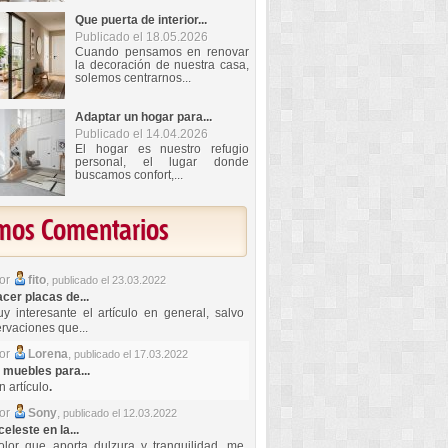
Que puerta de interior...
Publicado el 18.05.2026
Cuando pensamos en renovar
la decoración de nuestra casa,
solemos centrarnos...
Adaptar un hogar para...
Publicado el 14.04.2026
El hogar es nuestro refugio
personal, el lugar donde
buscamos confort,...
imos Comentarios
por
fito
,
publicado el 23.03.2022
er placas de...
y interesante el artículo en general, salvo
rvaciones que...
por
Lorena
,
publicado el 17.03.2022
 muebles para...
 artículo
.
por
Sony
,
publicado el 12.03.2022
celeste en la...
lor que aporta dulzura y tranquilidad, me