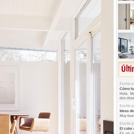
Últ
Escrito 
Cómo hac
Hola. Mu
dos obse
Escrito 
Ideas de
Muy buen
Escrito 
El color 
Es un co