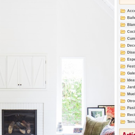
Acc
Bañ
Bla
Coc
Cum
Deco
Inte
Dis
Esp
Fest
Gale
Idea
Jard
Mue
Otro
Pasi
Reci
Terr