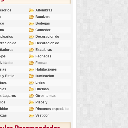
esorios
Alfombras
o
Bautizos
nco
Bodegas
ina
Comedor
pleaños
Decoracion de
Exteriores
racion de
Decoracion de
riores
Ocasiones
eñadores
Escaleras
Especiales
ejos
Fachadas
ividades
Fiestas
rias
Habitaciones
s y Estilo
Iluminacion
ines
Living
bles
Oficinas
s Lugares
Otros temas
llos
Pisos y
revestimientos
bidor
Rincones especiales
azas
Vestidor