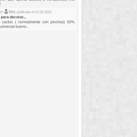
!
por
Vivi
,
publicado el 22.02.2022
 para decorar...
s cactus ( normalmente con pinchas) 50%
universal bueno...