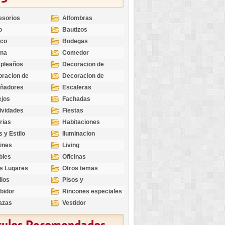
esorios
Alfombras
o
Bautizos
nco
Bodegas
ina
Comedor
pleaños
Decoracion de
Exteriores
racion de
Decoracion de
riores
Ocasiones
eñadores
Escaleras
Especiales
ejos
Fachadas
ividades
Fiestas
rias
Habitaciones
s y Estilo
Iluminacion
ines
Living
bles
Oficinas
s Lugares
Otros temas
llos
Pisos y
revestimientos
bidor
Rincones especiales
azas
Vestidor