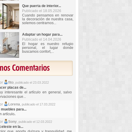
Que puerta de interior...
Publicado el 18.05.2026
Cuando pensamos en renovar
la decoración de nuestra casa,
solemos centrarnos...
Adaptar un hogar para...
Publicado el 14.04.2026
El hogar es nuestro refugio
personal, el lugar donde
buscamos confort,...
imos Comentarios
por
fito
,
publicado el 23.03.2022
er placas de...
y interesante el artículo en general, salvo
rvaciones que...
por
Lorena
,
publicado el 17.03.2022
 muebles para...
 artículo
.
por
Sony
,
publicado el 12.03.2022
celeste en la...
lor que aporta dulzura y tranquilidad, me