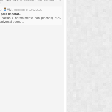
!
por
Vivi
,
publicado el 22.02.2022
 para decorar...
s cactus ( normalmente con pinchas) 50%
universal bueno...