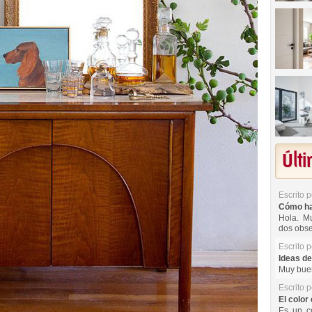
Últ
Escrito 
Cómo hac
Hola. Mu
dos obse
Escrito 
Ideas de
Muy buen
Escrito 
El color 
Es un co