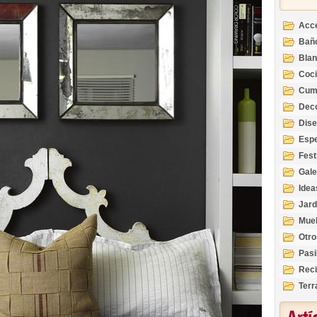
Acc
Bañ
Bla
Coc
Cum
Deco
Inte
Dis
Esp
Fest
Gale
Idea
Jard
Mue
Otro
Pasi
Reci
Terr