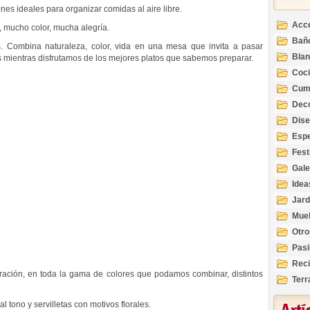
nes ideales para organizar comidas al aire libre.
Acc
, mucho color, mucha alegría.
Bañ
es. Combina naturaleza, color, vida en una mesa que invita a pasar
Bla
mientras disfrutamos de los mejores platos que sabemos preparar.
Coc
Cum
Deco
Inte
Dis
Esp
Fest
Gale
Idea
Jard
Mue
Otro
Pasi
Reci
oración, en toda la gama de colores que podamos combinar, distintos
Terr
l tono y servilletas con motivos florales.