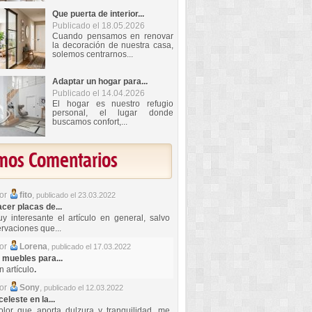
Que puerta de interior...
Publicado el 18.05.2026
Cuando pensamos en renovar
la decoración de nuestra casa,
solemos centrarnos...
Adaptar un hogar para...
Publicado el 14.04.2026
El hogar es nuestro refugio
personal, el lugar donde
buscamos confort,...
imos Comentarios
por
fito
,
publicado el 23.03.2022
er placas de...
y interesante el artículo en general, salvo
rvaciones que...
por
Lorena
,
publicado el 17.03.2022
 muebles para...
 artículo
.
por
Sony
,
publicado el 12.03.2022
celeste en la...
lor que aporta dulzura y tranquilidad, me