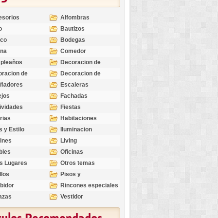
esorios
Alfombras
o
Bautizos
nco
Bodegas
ina
Comedor
pleaños
Decoracion de
Exteriores
racion de
Decoracion de
riores
Ocasiones
eñadores
Escaleras
Especiales
ejos
Fachadas
ividades
Fiestas
rias
Habitaciones
s y Estilo
Iluminacion
ines
Living
bles
Oficinas
s Lugares
Otros temas
llos
Pisos y
revestimientos
bidor
Rincones especiales
azas
Vestidor