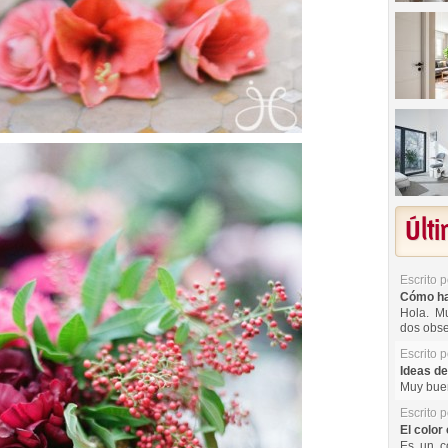
Últ
Escrito 
Cómo hac
Hola. Mu
dos obse
Escrito 
Ideas de
Muy buen
Escrito 
El color 
Es un co