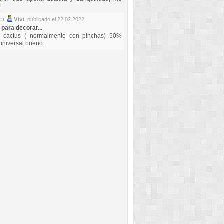
!
por
Vivi
,
publicado el 22.02.2022
 para decorar...
s cactus ( normalmente con pinchas) 50%
universal bueno...