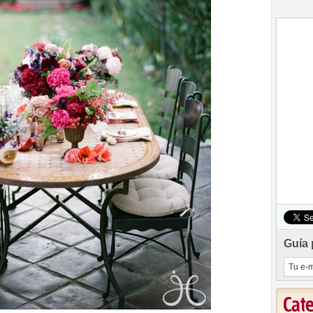
Guía 
Cat