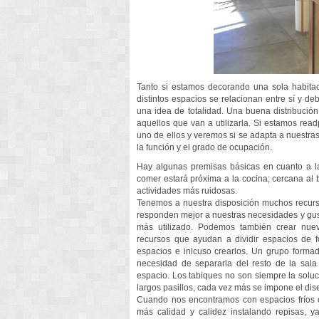
Tanto si estamos decorando una sola habitac
distintos espacios se relacionan entre sí y 
una idea de totalidad. Una buena distribuci
aquellos que van a utilizarla. Si estamos re
uno de ellos y veremos si se adapta a nuestra
la función y el grado de ocupación.
Hay algunas premisas básicas en cuanto a la 
comer estará próxima a la cocina; cercana al 
actividades más ruidosas.
Tenemos a nuestra disposición muchos recurs
responden mejor a nuestras necesidades y gust
más utilizado. Podemos también crear nuevo
recursos que ayudan a dividir espacios de f
espacios e inlcuso crearlos. Un grupo forma
necesidad de separarla del resto de la sala
espacio. Los tabiques no son siempre la solu
largos pasillos, cada vez más se impone el di
Cuando nos encontramos con espacios fríos 
más calidad y calidez instalando repisas, 