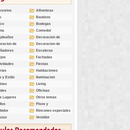
esorios
Alfombras
o
Bautizos
nco
Bodegas
ina
Comedor
pleaños
Decoracion de
Exteriores
racion de
Decoracion de
riores
Ocasiones
eñadores
Escaleras
Especiales
ejos
Fachadas
ividades
Fiestas
rias
Habitaciones
s y Estilo
Iluminacion
ines
Living
bles
Oficinas
s Lugares
Otros temas
llos
Pisos y
revestimientos
bidor
Rincones especiales
azas
Vestidor