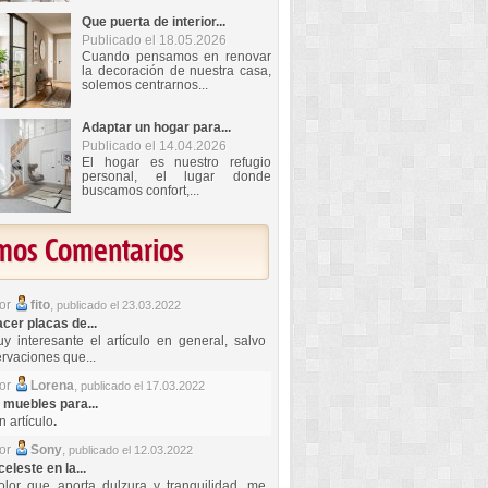
Que puerta de interior...
Publicado el 18.05.2026
Cuando pensamos en renovar
la decoración de nuestra casa,
solemos centrarnos...
Adaptar un hogar para...
Publicado el 14.04.2026
El hogar es nuestro refugio
personal, el lugar donde
buscamos confort,...
imos Comentarios
por
fito
,
publicado el 23.03.2022
er placas de...
y interesante el artículo en general, salvo
rvaciones que...
por
Lorena
,
publicado el 17.03.2022
 muebles para...
 artículo
.
por
Sony
,
publicado el 12.03.2022
celeste en la...
lor que aporta dulzura y tranquilidad, me