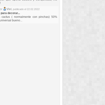
!
por
Vivi
,
publicado el 22.02.2022
 para decorar...
s cactus ( normalmente con pinchas) 50%
universal bueno...