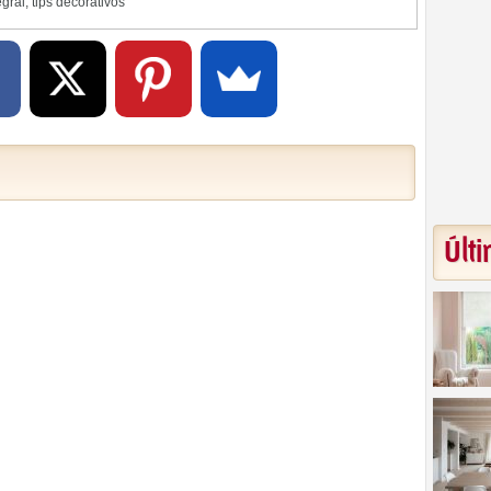
egral
,
tips decorativos
Últi