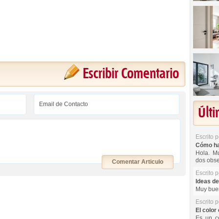
Escribir Comentario
Últ
Escrito 
Cómo hac
Hola. Mu
dos obse
Comentar Articulo
Escrito 
Ideas de
Muy buen
Escrito 
El color 
Es un co