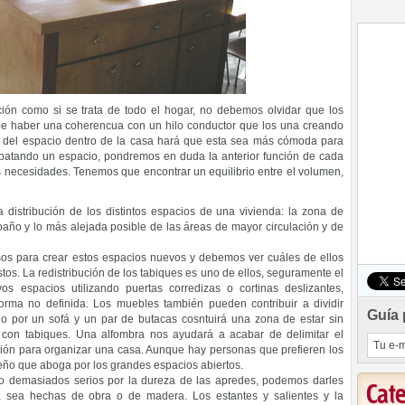
ión como si se trata de todo el hogar, no debemos olvidar que los
debe haber una coherencua con un hilo conductor que los una creando
ón del espacio dentro de la casa hará que esta sea más cómoda para
adpatando un espacio, pondremos en duda la anterior función de cada
s necesidades. Tenemos que encontrar un equilibrio entre el volumen,
distribución de los distintos espacios de una vivienda: la zona de
baño y lo más alejada posible de las áreas de mayor circulación y de
os para crear estos espacios nuevos y debemos ver cuáles de ellos
os. La redistribución de los tabiques es uno de ellos, seguramente el
s espacios utilizando puertas corredizas o cortinas deslizantes,
orma no definida. Los muebles también pueden contribuir a dividir
Guía 
do por un sofá y un par de butacas cosntuirá una zona de estar sin
 con tabiques. Una alfombra nos ayudará a acabar de delimitar el
ción para organizar una casa. Aunque hay personas que prefieren los
seño que aboga por los grandes espacios abiertos.
o demasiados serios por la dureza de las apredes, podemos darles
Cat
ya sea hechas de obra o de madera. Los estantes y salientes y la