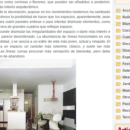
os como cornisas o florones, que pueden ser añadidos a posteriori,
s interés arquitectónico.
Acc
s de la decoración, auqnue en los movimientos modernos ha cambiado
iéndonos la posibilidad de hacer que los espacios, aparentemente, sean
Bañ
ra cubrir paredes enteras o para intentar disimular elementos, como
Bla
nera de grandes cuadros que reflejan espacio.
Coc
ede disimular las irregularidades del espacio o darle más interés e
e parece desordenado. La abundancia de líneas horizontales en una
Cum
dad, y se asocia a un estilo de vida más joven, actual y relajado. El
Deco
e a un espacio un carácter más solemne, clásico, y suele ser más
Inte
Dis
Las líneas curvas procuran más sensación de bienestar, pero debe
ón de abandono.
Esp
Fest
Gale
Idea
Jard
Mue
Otro
Pasi
Reci
Terr