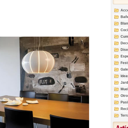
Acc
Bañ
Bla
Coc
Cum
Deco
Inte
Dis
Esp
Fest
Gale
Idea
Jard
Mue
Otro
Pasi
Reci
Terr