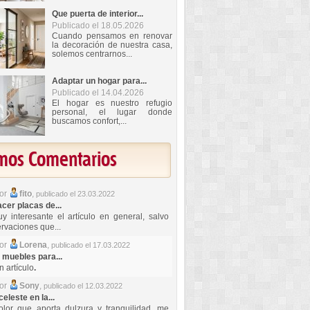
Que puerta de interior...
Publicado el 18.05.2026
Cuando pensamos en renovar
la decoración de nuestra casa,
solemos centrarnos...
Adaptar un hogar para...
Publicado el 14.04.2026
El hogar es nuestro refugio
personal, el lugar donde
buscamos confort,...
imos Comentarios
por
fito
,
publicado el 23.03.2022
er placas de...
y interesante el artículo en general, salvo
rvaciones que...
por
Lorena
,
publicado el 17.03.2022
 muebles para...
 artículo
.
por
Sony
,
publicado el 12.03.2022
celeste en la...
lor que aporta dulzura y tranquilidad, me