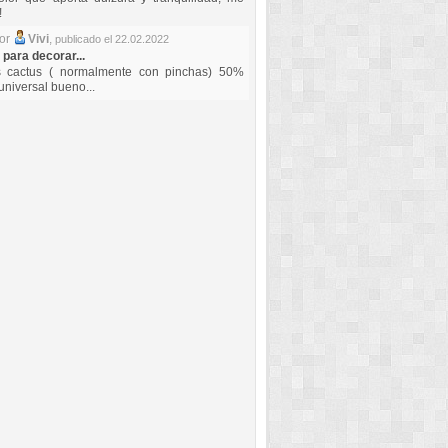
!
por
Vivi
,
publicado el 22.02.2022
 para decorar...
s cactus ( normalmente con pinchas) 50%
universal bueno...