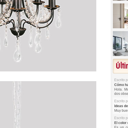
Últ
Escrito 
Cómo hac
Hola. Mu
dos obse
Escrito 
Ideas de
Muy buen
Escrito 
El color 
Es un co