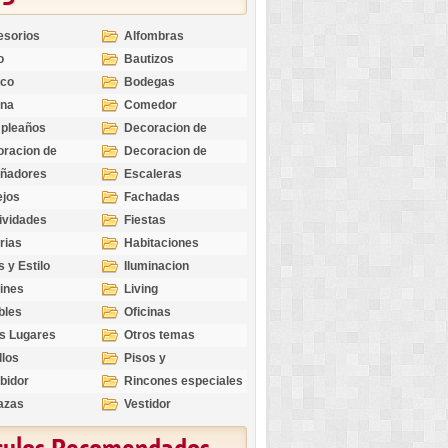
esorios
Alfombras
o
Bautizos
nco
Bodegas
ina
Comedor
pleaños
Decoracion de
Exteriores
racion de
Decoracion de
riores
Ocasiones
eñadores
Escaleras
Especiales
ejos
Fachadas
ividades
Fiestas
rias
Habitaciones
s y Estilo
Iluminacion
ines
Living
bles
Oficinas
s Lugares
Otros temas
llos
Pisos y
revestimientos
bidor
Rincones especiales
azas
Vestidor