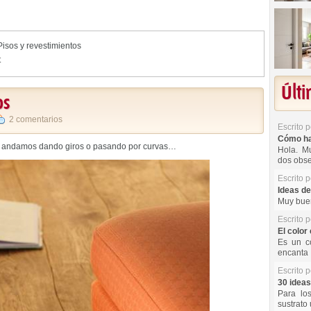
Pisos y revestimientos
t
Últ
os
2 comentarios
Escrito 
Cómo hac
pre andamos dando giros o pasando por curvas…
Hola. Mu
dos obse
Escrito 
Ideas de
Muy buen
Escrito 
El color 
Es un co
encanta 
Escrito 
30 ideas
Para lo
sustrato 