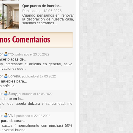
Que puerta de interior...
Publicado el 18.05.2026
Cuando pensamos en renovar
la decoración de nuestra casa,
solemos centrarnos...
imos Comentarios
por
fito
,
publicado el 23.03.2022
er placas de...
y interesante el artículo en general, salvo
rvaciones que...
por
Lorena
,
publicado el 17.03.2022
 muebles para...
 artículo
.
por
Sony
,
publicado el 12.03.2022
celeste en la...
lor que aporta dulzura y tranquilidad, me
!
por
Vivi
,
publicado el 22.02.2022
 para decorar...
s cactus ( normalmente con pinchas) 50%
universal bueno...