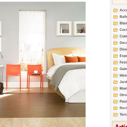
Acc
Bañ
Bla
Coc
Cum
Deco
Inte
Dis
Esp
Fest
Gale
Idea
Jard
Mue
Otro
Pasi
Reci
Terr