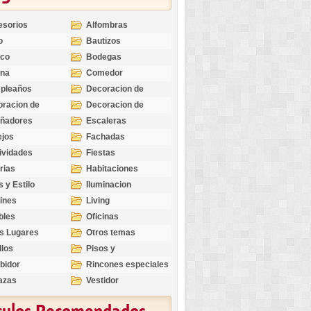
esorios
Alfombras
o
Bautizos
nco
Bodegas
ina
Comedor
pleaños
Decoracion de
Exteriores
racion de
Decoracion de
riores
Ocasiones
eñadores
Escaleras
Especiales
ejos
Fachadas
ividades
Fiestas
rias
Habitaciones
s y Estilo
Iluminacion
ines
Living
bles
Oficinas
s Lugares
Otros temas
llos
Pisos y
revestimientos
bidor
Rincones especiales
azas
Vestidor