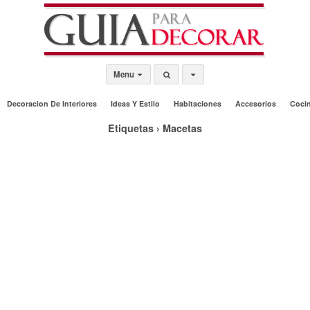
Menu
Decoracion De Interiores
Ideas Y Estilo
Habitaciones
Accesorios
Coci
Etiquetas › Macetas